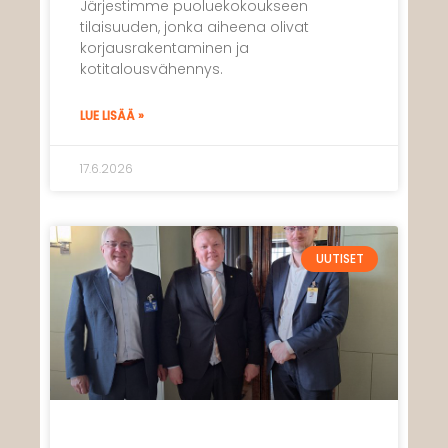
Järjestimme puoluekokoukseen
tilaisuuden, jonka aiheena olivat
korjausrakentaminen ja
kotitalousvähennys.
LUE LISÄÄ »
17.6.2026
UUTISET