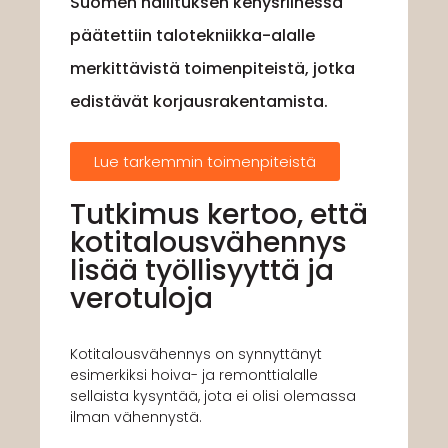
Suomen hallituksen kehysriihessä
päätettiin talotekniikka-alalle
merkittävistä toimenpiteistä, jotka
edistävät korjausrakentamista.
Lue tarkemmin toimenpiteistä
Tutkimus kertoo, että
kotitalousvähennys
lisää työllisyyttä ja
verotuloja
Kotitalousvähennys on synnyttänyt
esimerkiksi hoiva- ja remonttialalle
sellaista kysyntää, jota ei olisi olemassa
ilman vähennystä.