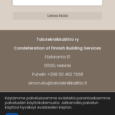
Lataa lisää
Talotekniikkaliitto ry
Condeferation of Finnish Building Services
Eteläranta 10
00130, Helsinki
Puhelin +358 50 462 7558
simon.elo@talotekniikkaliitto.fi
Käytämme palveluissamme evästeitä parantaaksemme
Tietosuoja ja henkilötietojen käsittely
palveluiden käyttökokemusta. Jatkamalla palvelun
käyttöä hyväksyt evästeiden käytön.