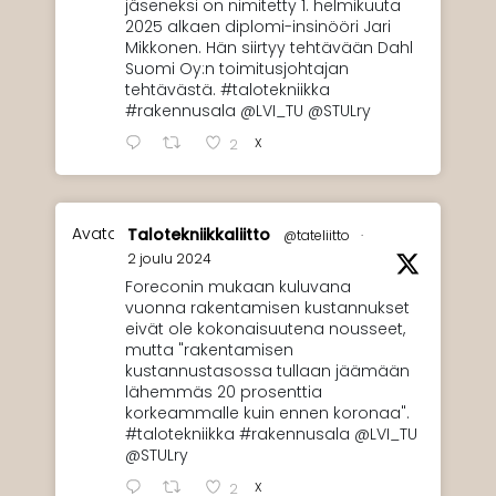
jäseneksi on nimitetty 1. helmikuuta
2025 alkaen diplomi-insinööri Jari
Mikkonen. Hän siirtyy tehtävään Dahl
Suomi Oy:n toimitusjohtajan
tehtävästä. #talotekniikka
#rakennusala @LVI_TU @STULry
X
2
Avatar
Talotekniikkaliitto
@tateliitto
·
2 joulu 2024
Foreconin mukaan kuluvana
vuonna rakentamisen kustannukset
eivät ole kokonaisuutena nousseet,
mutta "rakentamisen
kustannustasossa tullaan jäämään
lähemmäs 20 prosenttia
korkeammalle kuin ennen koronaa".
#talotekniikka #rakennusala @LVI_TU
@STULry
X
2