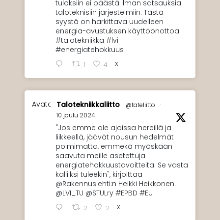
tuloksiin ei päästä ilman satsauksia
taloteknisiin järjestelmiin. Tästä
syystä on harkittava uudelleen
energia-avustuksen käyttöönottoa.
#talotekniikka #lvi
#energiatehokkuus
X
1
4
Avatar
Talotekniikkaliitto
@tateliitto
·
10 joulu 2024
"Jos emme ole ajoissa hereillä ja
liikkeellä, jäävät nousun hedelmät
poimimatta, emmekä myöskään
saavuta meille asetettuja
energiatehokkuustavoitteita. Se vasta
kalliiksi tuleekin", kirjoittaa
@Rakennuslehti:n Heikki Heikkonen.
@LVI_TU @STULry #EPBD #EU
X
2
2