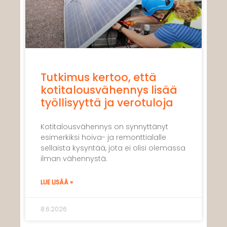
Tutkimus kertoo, että
kotitalousvähennys lisää
työllisyyttä ja verotuloja
Kotitalousvähennys on synnyttänyt
esimerkiksi hoiva- ja remonttialalle
sellaista kysyntää, jota ei olisi olemassa
ilman vähennystä.
LUE LISÄÄ »
8.6.2026