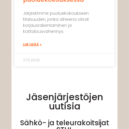
Järjestimme puoluekokoukseen
tilaisuuden, jonka aiheena olivat
korjausrakentaminen ja
kotitalousvähennys.
LUE LISÄÄ »
27.5.2026
Jäsenjärjestöjen
uutisia
Sähkö- ja teleurakoitsijat