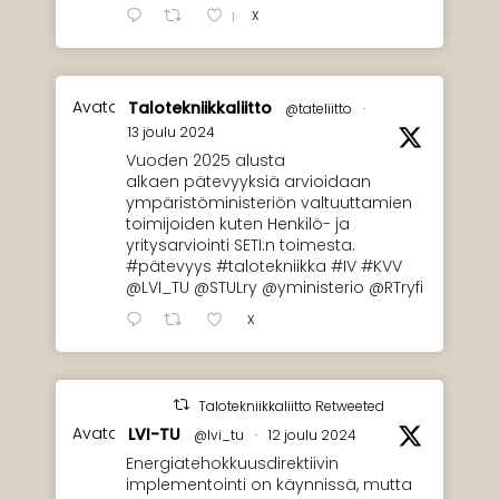
X
1
Avatar
Talotekniikkaliitto
@tateliitto
·
13 joulu 2024
Vuoden 2025 alusta
alkaen pätevyyksiä arvioidaan
ympäristöministeriön valtuuttamien
toimijoiden kuten Henkilö- ja
yritysarviointi SETI:n toimesta.
#pätevyys #talotekniikka #IV #KVV
@LVI_TU @STULry @yministerio @RTryfi
X
Talotekniikkaliitto Retweeted
Avatar
LVI-TU
@lvi_tu
·
12 joulu 2024
Energiatehokkuusdirektiivin
implementointi on käynnissä, mutta