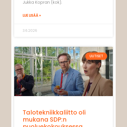
Jukka Kopran (kok).
LUE LISÄÄ »
3.6.2026
UUTISET
Talotekniikkaliitto oli
mukana SDP:n
puoluekokouksessa