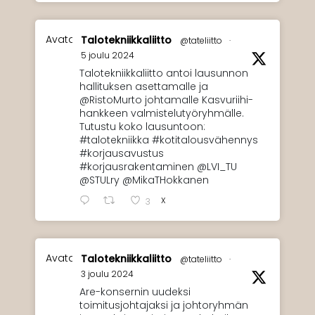
Avatar
Talotekniikkaliitto
@tateliitto
·
5 joulu 2024
Talotekniikkaliitto antoi lausunnon
hallituksen asettamalle ja
@RistoMurto johtamalle Kasvuriihi-
hankkeen valmistelutyöryhmälle.
Tutustu koko lausuntoon:
#talotekniikka #kotitalousvähennys
#korjausavustus
#korjausrakentaminen @LVI_TU
@STULry @MikaTHokkanen
X
3
Avatar
Talotekniikkaliitto
@tateliitto
·
3 joulu 2024
Are-konsernin uudeksi
toimitusjohtajaksi ja johtoryhmän