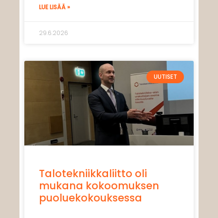
LUE LISÄÄ »
29.6.2026
UUTISET
Talotekniikkaliitto oli
mukana kokoomuksen
puoluekokouksessa