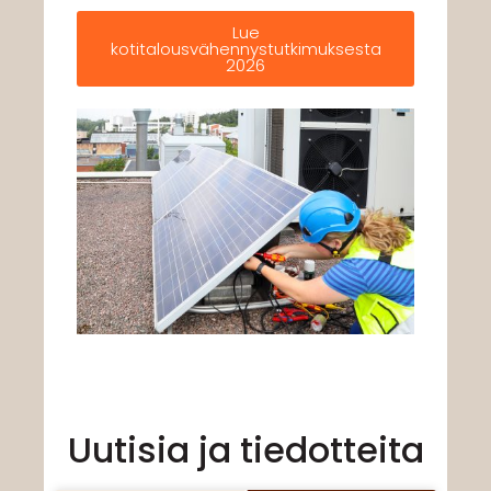
Lue
kotitalousvähennystutkimuksesta
2026
Uutisia ja tiedotteita