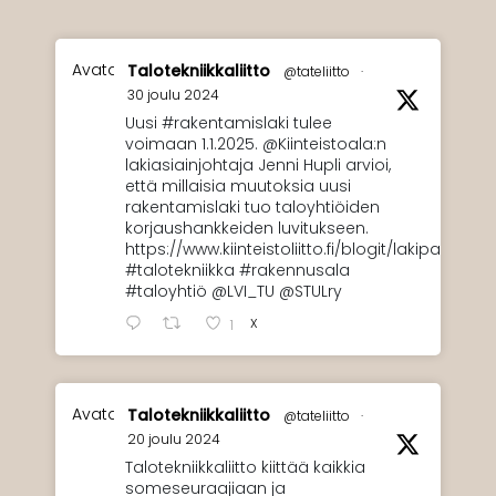
Avatar
Talotekniikkaliitto
@tateliitto
·
30 joulu 2024
Uusi #rakentamislaki tulee
voimaan 1.1.2025. @Kiinteistoala:n
lakiasiainjohtaja Jenni Hupli arvioi,
että millaisia muutoksia uusi
rakentamislaki tuo taloyhtiöiden
korjaushankkeiden luvitukseen.
https://www.kiinteistoliitto.fi/blogit/lakipahkin
#talotekniikka #rakennusala
#taloyhtiö @LVI_TU @STULry
X
1
Avatar
Talotekniikkaliitto
@tateliitto
·
20 joulu 2024
Talotekniikkaliitto kiittää kaikkia
someseuraajiaan ja