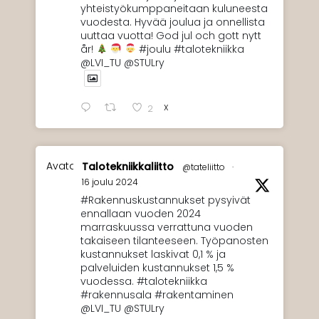
yhteistyökumppaneitaan kuluneesta
vuodesta. Hyvää joulua ja onnellista
uuttaa vuotta! God jul och gott nytt
år!
#joulu #talotekniikka
@LVI_TU @STULry
X
2
Avatar
Talotekniikkaliitto
@tateliitto
·
16 joulu 2024
#Rakennuskustannukset pysyivät
ennallaan vuoden 2024
marraskuussa verrattuna vuoden
takaiseen tilanteeseen. Työpanosten
kustannukset laskivat 0,1 % ja
palveluiden kustannukset 1,5 %
vuodessa. #talotekniikka
#rakennusala #rakentaminen
@LVI_TU @STULry