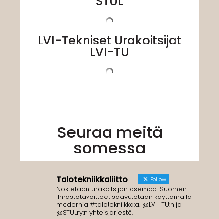
STUL
LVI-Tekniset Urakoitsijat
LVI-TU
Seuraa meitä
somessa
Talotekniikkaliitto
Follow
Nostetaan urakoitsijan asemaa. Suomen
ilmastotavoitteet saavutetaan käyttämällä
modernia #talotekniikka:a. @LVI_TU:n ja
@STULry:n yhteisjärjestö.