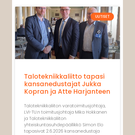
UUTISET
Talotekniikkaliitto tapasi
kansanedustajat Jukka
Kopran ja Atte Harjanteen
Talotekniikkaliiton varatoimitusjohtaja,
LVI-TU:n toimitusjohtaja Mika Hokkanen
ja Talotekniikkaliiton
yhteiskuntasuhdepäällikkö Simon Elo
tapasivat 2.6.2026 kansanedustaja