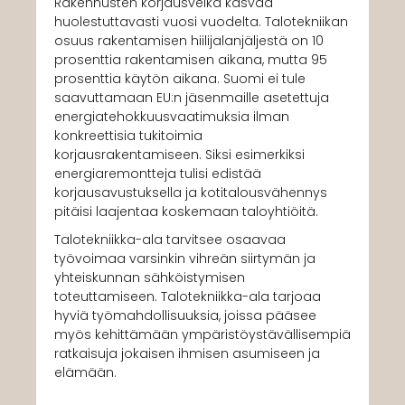
Rakennusten korjausvelka kasvaa
huolestuttavasti vuosi vuodelta. Talotekniikan
osuus rakentamisen hiilijalanjäljestä on 10
prosenttia rakentamisen aikana, mutta 95
prosenttia käytön aikana. Suomi ei tule
saavuttamaan EU:n jäsenmaille asetettuja
energiatehokkuusvaatimuksia ilman
konkreettisia tukitoimia
korjausrakentamiseen. Siksi esimerkiksi
energiaremontteja tulisi edistää
korjausavustuksella ja kotitalousvähennys
pitäisi laajentaa koskemaan taloyhtiöitä.
Talotekniikka-ala tarvitsee osaavaa
työvoimaa varsinkin vihreän siirtymän ja
yhteiskunnan sähköistymisen
toteuttamiseen. Talotekniikka-ala tarjoaa
hyviä työmahdollisuuksia, joissa pääsee
myös kehittämään ympäristöystävällisempiä
ratkaisuja jokaisen ihmisen asumiseen ja
elämään.