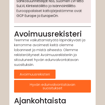
Sähkösuunnittelijat
NSS
,
Suomen LVI-liitto
SuLVi
,
Kiinteistöliitto
ja
Isännöintiliitto
.
Eurooppalaiset kattojärjestömme ovat
GCP Europe
ja
EuropeOn
.
Avoimuusrekisteri
Teemme vaikuttamistyötä läpinäkyvästi ja
kerromme avoimesti keitä olemme
lobanneet ja mistä aiheesta. Olemme
rekisteröityneet Avoimuusrekisteriin ja
sitoutuneet hyvän edunvalvontatavan
suosituksiin.
Avoimuusrekisteri
Hyvän edunvalvontatavan
suositukset
Ajankohtaista