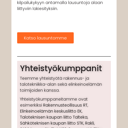
kilpailukykyyn antamalla lausuntoja alaan
liittyviin lakiesityksiin.
Katso lausuntomme
Yhteistyökumppanit
Teemme yhteistyötä rakennus- ja
talotekniikka-alan sekä elinkeinoelämän
toimijoiden kanssa.
Yhteistyökumppaneitamme ovat
esimerkiksi
Rakennusteollisuus RT
,
Elinkeinoelämän keskusliitto EK
,
Taloteknisen kaupan liitto Talteka
,
Sähköteknisen kaupan liitto STK
,
Rakli
,