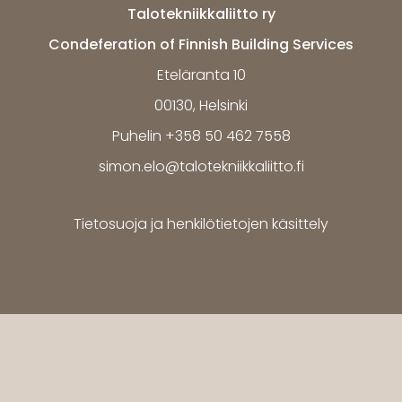
Talotekniikkaliitto ry
Condeferation of Finnish Building Services
Eteläranta 10
00130, Helsinki
Puhelin +358 50 462 7558
simon.elo@talotekniikkaliitto.fi
Tietosuoja ja henkilötietojen käsittely
WordPress
Di Multipurpose
Theme