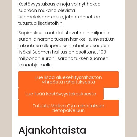
Kestävyystakauslainoja voi nyt hakea
suoraan mukana olevista
suomalaispankeista, joten kannattaa
tutustua lisätietoihin.
Sopimukset mahdollistavat noin miljardin
euron lainarahoituksen hankkeille. InvestEU:n
takauksen alkuperäisen rahoitusosuuden
lisäksi Suomen hallitus on osoittanut 100
miljoonan euron lisärahoituksen Suomen
lainaohjelmalle.
Lue lisää aluekehitysrahaston
vihreästä rahoituksesta
Lue lisää kestävyystakauksesta
Tutustu Motiva Oy:n rahoituksen
tietopalveluun
Ajankohtaista