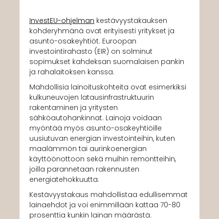
InvestEU-ohjelman
kestävyystakauksen
kohderyhmänä ovat erityisesti yritykset ja
asunto-osakeyhtiöt. Euroopan
investointirahasto (EIR) on solminut
sopimukset kahdeksan suomalaisen pankin
ja rahalaitoksen kanssa.
Mahdollisia lainoituskohteita ovat esimerkiksi
kulkuneuvojen latausinfrastruktuurin
rakentaminen ja yritysten
sähköautohankinnat. Lainoja voidaan
myöntää myös asunto-osakeyhtiöille
uusiutuvan energian investointeihin, kuten
maalämmön tai aurinkoenergian
käyttöönottoon sekä muihin remontteihin,
joilla parannetaan rakennusten
energiatehokkuutta.
Kestävyystakaus mahdollistaa edullisemmat
lainaehdot ja voi enimmillään kattaa 70-80
prosenttia kunkin lainan määrästä.