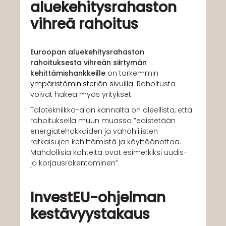
aluekehitysrahaston
vihreä rahoitus
Euroopan aluekehitysrahaston
rahoituksesta vihreän siirtymän
kehittämishankkeille
on tarkemmin
ympäristöministeriön sivuilla
. Rahoitusta
voivat hakea myös yritykset.
Talotekniikka-alan kannalta on oleellista, että
rahoituksella muun muassa ”edistetään
energiatehokkaiden ja vähähiilisten
ratkaisujen kehittämistä ja käyttöönottoa.
Mahdollisia kohteita ovat esimerkiksi uudis-
ja korjausrakentaminen”.
InvestEU-ohjelman
kestävyystakaus