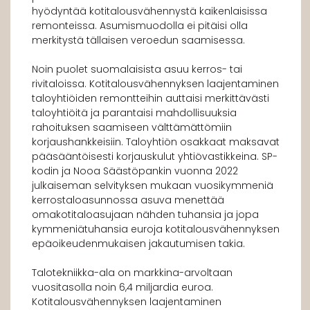
hyödyntää kotitalousvähennystä kaikenlaisissa
remonteissa. Asumismuodolla ei pitäisi olla
merkitystä tällaisen veroedun saamisessa.
Noin puolet suomalaisista asuu kerros- tai
rivitaloissa. Kotitalousvähennyksen laajentaminen
taloyhtiöiden remontteihin auttaisi merkittävästi
taloyhtiöitä ja parantaisi mahdollisuuksia
rahoituksen saamiseen välttämättömiin
korjaushankkeisiin. Taloyhtiön osakkaat maksavat
pääsääntöisesti korjauskulut yhtiövastikkeina. SP-
kodin ja Nooa Säästöpankin vuonna 2022
julkaiseman selvityksen mukaan vuosikymmeniä
kerrostaloasunnossa asuva menettää
omakotitaloasujaan nähden tuhansia ja jopa
kymmeniätuhansia euroja kotitalousvähennyksen
epäoikeudenmukaisen jakautumisen takia.
Talotekniikka-ala on markkina-arvoltaan
vuositasolla noin 6,4 miljardia euroa.
Kotitalousvähennyksen laajentaminen