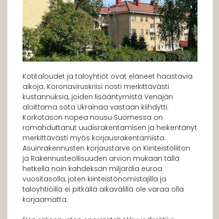
Kotitaloudet ja taloyhtiöt ovat eläneet haastavia
aikoja. Koronaviruskriisi nosti merkittävästi
kustannuksia, joiden lisääntymistä Venäjän
aloittama sota Ukrainaa vastaan kiihdytti.
Korkotason nopea nousu Suomessa on
romahduttanut uudisrakentamisen ja heikentänyt
merkittävästi myös korjausrakentamista.
Asuinrakennusten korjaustarve on Kiinteistöliiton
ja Rakennusteollisuuden arvion mukaan tällä
hetkellä noin kahdeksan miljardia euroa
vuositasolla, joten kiinteistönomistajilla ja
taloyhtiöillä ei pitkällä aikavälillä ole varaa olla
korjaamatta.