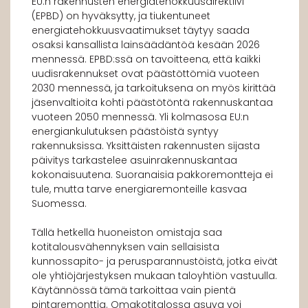
EU:n rakennusten energiatehokkuusdirektiivi
(EPBD) on hyväksytty, ja tiukentuneet
energiatehokkuusvaatimukset täytyy saada
osaksi kansallista lainsäädäntöä kesään 2026
mennessä. EPBD:ssä on tavoitteena, että kaikki
uudisrakennukset ovat päästöttömiä vuoteen
2030 mennessä, ja tarkoituksena on myös kirittää
jäsenvaltioita kohti päästötöntä rakennuskantaa
vuoteen 2050 mennessä. Yli kolmasosa EU:n
energiankulutuksen päästöistä syntyy
rakennuksissa. Yksittäisten rakennusten sijasta
päivitys tarkastelee asuinrakennuskantaa
kokonaisuutena. Suoranaisia pakkoremontteja ei
tule, mutta tarve energiaremonteille kasvaa
Suomessa.
Tällä hetkellä huoneiston omistaja saa
kotitalousvähennyksen vain sellaisista
kunnossapito- ja perusparannustöistä, jotka eivät
ole yhtiöjärjestyksen mukaan taloyhtiön vastuulla.
Käytännössä tämä tarkoittaa vain pientä
pintaremonttia. Omakotitalossa asuva voi