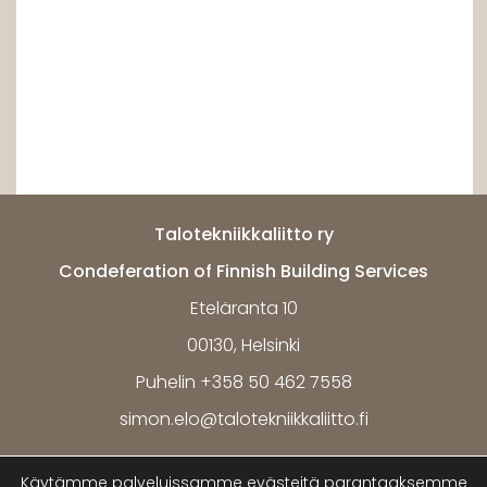
Talotekniikkaliitto ry
Condeferation of Finnish Building Services
Eteläranta 10
00130, Helsinki
Puhelin +358 50 462 7558
simon.elo@talotekniikkaliitto.fi
Käytämme palveluissamme evästeitä parantaaksemme