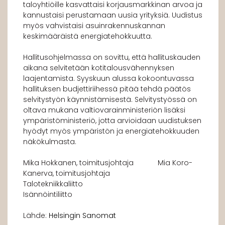
taloyhtiöille kasvattaisi korjausmarkkinan arvoa ja
kannustaisi perustamaan uusia yrityksiä. Uudistus
myös vahvistaisi asuinrakennuskannan
keskimääräistä energiatehokkuutta.
Hallitusohjelmassa on sovittu, että hallituskauden
aikana selvitetään kotitalousvähennyksen
laajentamista. Syyskuun alussa kokoontuvassa
hallituksen budjettiriihessä pitää tehdä päätös
selvitystyön käynnistämisestä. Selvitystyössä on
oltava mukana valtiovarainministeriön lisäksi
ympäristöministeriö, jotta arvioidaan uudistuksen
hyödyt myös ympäristön ja energiatehokkuuden
näkökulmasta.
Mika Hokkanen, toimitusjohtaja Mia Koro-
Kanerva, toimitusjohtaja
Talotekniikkaliitto
Isännöintiliitto
Lähde:
Helsingin Sanomat