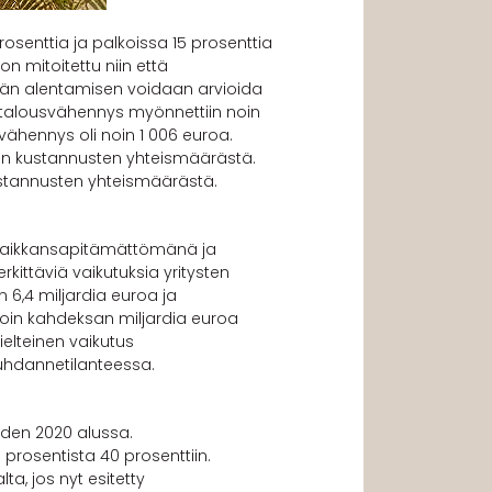
senttia ja palkoissa 15 prosenttia
 mitoitettu niin että
än alentamisen voidaan arvioida
talousvähennys myönnettiin noin
ähennys oli noin 1 006 euroa.
en kustannusten yhteismäärästä.
kustannusten yhteismäärästä.
me paikkansapitämättömänä ja
rkittäviä vaikutuksia yritysten
 6,4 miljardia euroa ja
 noin kahdeksan miljardia euroa
elteinen vaikutus
uhdannetilanteessa.
oden 2020 alussa.
prosentista 40 prosenttiin.
a, jos nyt esitetty