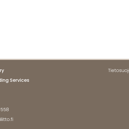
ry
Tietosuoja
ding Services
7558
itto.fi