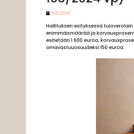
11.10.2024
Hallituksen esityksessä tuloverolai
enimmäismäärää ja korvausprosentt
esitetään 1 600 euroa, korvausprose
omavastuuosuudeksi 150 euroa.