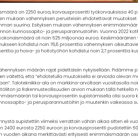
määrä on 2250 euroa, korvausprosentti työkorvauksissa 40 pro
n mukaan vähennyksen perusteisiin ehdotettavat muutokset on
isimman suurina. Esityksen mukaan vähennyksen enimmäismäär
non kunnossapito- ja perusparannustöihin. Vuonna 2022 koti
 kokonaismäärä oli noin 525 miljoonaa euroa. Keskimääräinen v
kseen kohdistui noin 76,6 prosenttia vähennyksen oikeuttavi
senttia ja hoiva- ja hoitotyöhön kohdistui noin 2,7 prosenttia 
lousvähennyksen määrän rajat pidettäisiin nykyisellään. Pidäm
sen väitettä, että ”ehdotetulla muutoksella ei arvioida olevan me
an”. Talotekniikka-ala on markkina-arvoltaan vuositasolla noin
stöliiton ja Rakennusteollisuuden arvion mukaan tällä hetkellä
mäismäärän tai korvausprosentin supistamisella olisi suora ki
nossapito- ja perusparannustöihin jo muutenkin vaikeassa s
ystä supistettiin viimeksi verrattain vähän aikaa sitten eli vu
 2400 eurosta 2250 euroon ja korvausprosentti pudotettiin 50 
n vuoden aikana merkittävästi erityisesti enimmäismäärän osalt