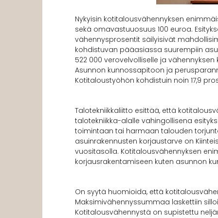
Nykyisin kotitalousvähennyksen enimmäis
sekä omavastuuosuus 100 euroa. Esitykse
vähennysprosentit säilyisivät mahdoll
kohdistuvan pääasiassa suurempiin asun
522 000 verovelvolliselle ja vähennyksen
Asunnon kunnossapitoon ja perusparannu
Kotitaloustyöhön kohdistuin noin 17,9 pro
Talotekniikkaliitto esittää, että kotita
talotekniikka-alalle vahingollisena esityk
toimintaan tai harmaan talouden torjunta
asuinrakennusten korjaustarve on Kiintei
vuositasolla. Kotitalousvähennyksen enim
korjausrakentamiseen kuten asunnon kun
On syytä huomioida, että kotitalousvähenn
Maksimivähennyssummaa laskettiin silloin
Kotitalousvähennystä on supistettu neljä