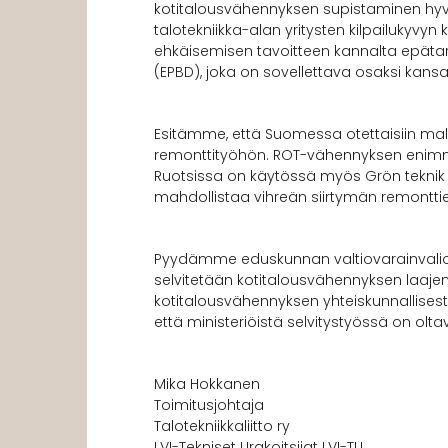
kotitalousvähennyksen supistaminen hyv
talotekniikka-alan yritysten kilpailuky
ehkäisemisen tavoitteen kannalta epätar
(EPBD), joka on sovellettava osaksi kan
Esitämme, että Suomessa otettaisiin mal
remonttityöhön. ROT-vähennyksen enimmä
Ruotsissa on käytössä myös Grön teknik
mahdollistaa vihreän siirtymän remontt
Pyydämme eduskunnan valtiovarainvaliok
selvitetään kotitalousvähennyksen laajen
kotitalousvähennyksen yhteiskunnallisesta
että ministeriöistä selvitystyössä on olt
Mika Hokkanen
Toimitusjohtaja
Talotekniikkaliitto ry
LVI-Tekniset Urakoitsijat LVI-TU