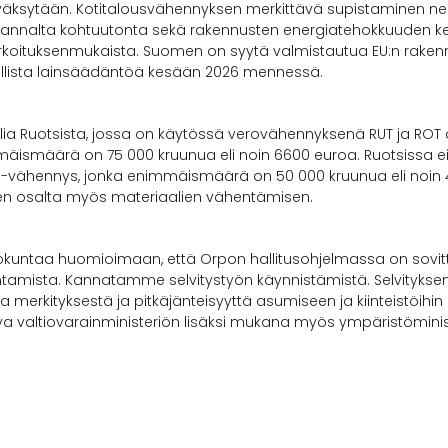
äksytään. Kotitalousvähennyksen merkittävä supistaminen nel
vyn kannalta kohtuutonta sekä rakennusten energiatehokkuuden 
koituksenmukaista. Suomen on syytä valmistautua EU:n rakennu
sallista lainsäädäntöä kesään 2026 mennessä.
lia Ruotsista, jossa on käytössä verovähennyksenä RUT ja ROT 
ismäärä on 75 000 kruunua eli noin 6600 euroa. Ruotsissa e
 -vähennys, jonka enimmäismäärä on 50 000 kruunua eli noin
ien osalta myös materiaalien vähentämisen.
untaa huomioimaan, että Orpon hallitusohjelmassa on sovittu
tamista. Kannatamme selvitystyön käynnistämistä. Selvityksen 
 merkityksestä ja pitkäjänteisyyttä asumiseen ja kiinteistöihi
ava valtiovarainministeriön lisäksi mukana myös ympäristöminis