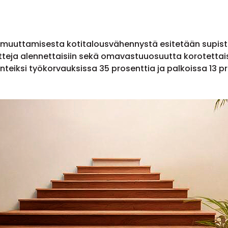
n muuttamisesta kotitalousvähennystä esitetään supiste
eja alennettaisiin sekä omavastuuosuutta korotettai
nteiksi työkorvauksissa 35 prosenttia ja palkoissa 13 p