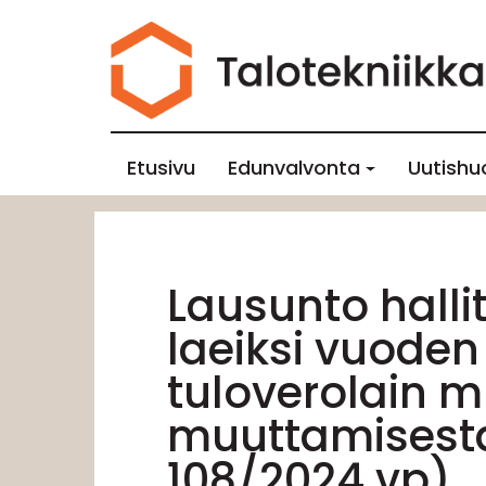
Etusivu
Edunvalvonta
Uutishu
Lausunto halli
laeiksi vuoden
tuloverolain m
muuttamisesta 
108/2024 vp)