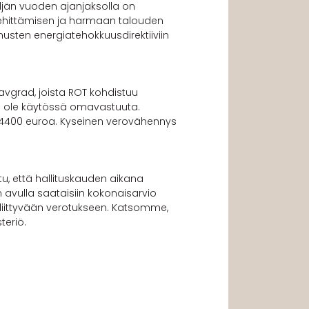
jän vuoden ajanjaksolla on
kehittämisen ja harmaan talouden
sten energiatehokkuusdirektiiviin
avgrad, joista ROT kohdistuu
i ole käytössä omavastuuta.
 4400 euroa. Kyseinen verovähennys
, että hallituskauden aikana
avulla saataisiin kokonaisarvio
n liittyvään verotukseen. Katsomme,
teriö.