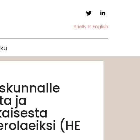
Briefly In English
ku
uskunnalle
ta ja
kaisesta
rolaeiksi (HE