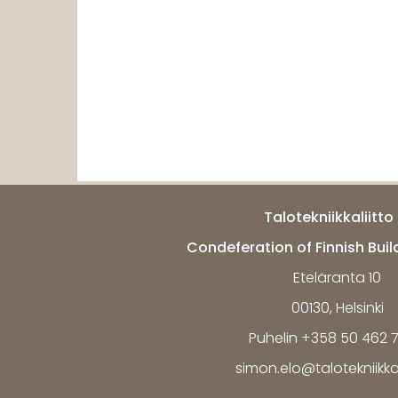
Talotekniikkaliitto 
Condeferation of Finnish Buil
Eteläranta 10
00130, Helsinki
Puhelin +358 50 462 
simon.elo@talotekniikkali