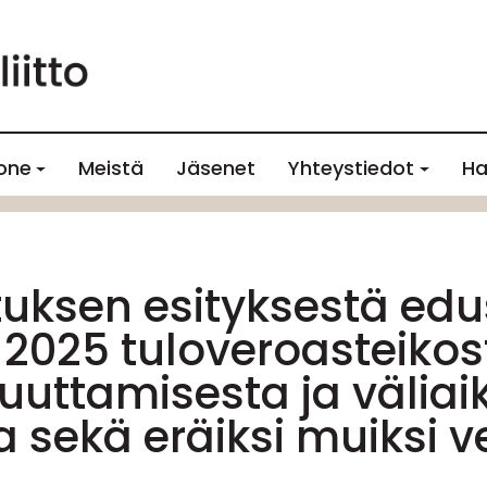
one
Meistä
Jäsenet
Yhteystiedot
Ha
tuksen esityksestä ed
 2025 tuloveroasteikos
uuttamisesta ja väliai
sekä eräiksi muiksi ve