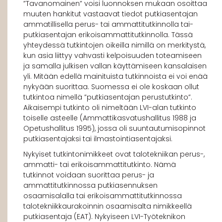
”Tavanomainen” voisi luonnoksen mukaan osoittaa
muuten hankitut vastaavat tiedot putkiasentajan
ammatillisella perus- tai ammattitutkinnolla tai-
putkiasentajan erikoisammattitutkinnolla. Tässä
yhteydessä tutkintojen oikeilla nimillä on merkitystä,
kun asia liittyy vahvasti kelpoisuuden toteamiseen
ja samalla julkisen vallan käyttämiseen kansalaisen
yli. Mitään edellä mainituista tutkinnoista ei voi enää
nykyään suorittaa. Suomessa ei ole koskaan ollut
tutkintoa nimellä ”putkiasentajan perustutkinto”.
Aikaisempi tutkinto oli nimeltään LVI-alan tutkinto
toiselle asteelle (Ammattikasvatushallitus 1988 ja
Opetushallitus 1995), jossa oli suuntautumisopinnot
putkiasentajaksi tai ilmastointiasentajaksi.
Nykyiset tutkintonimikkeet ovat talotekniikan perus-,
ammatti- tai erikoisammattitutkinto. Nämä
tutkinnot voidaan suorittaa perus- ja
ammattitutkinnossa putkiasennuksen
osaamisalalla tai erikoisammattitutkinnossa
talotekniikkaurakoinnin osaamisalta nimikkeellä
putkiasentaja (EAT). Nykyiseen LVI-Työteknikon