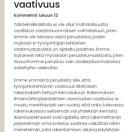
vaativuus
Kommentit lukuun 12
Talotekniikkaliitolla ei ole ollut mahdollisuutta
osallistua säädösluonnoksen valmisteluun, joten
emme ole tietoisia niistä perusteista, joiden
mukaan iv-työnjohtajan tehtävien
vaatimustasoista on ajateltu päättää. Emme
löytäneet niitä myöskään perustelumuistiosta, joten
lausuntomme perustuu vain asiakirjaluonnoksissa
esitettyihin seikkoihin.
Emme ymmärrä perusteita sille, että
työnjohtotehtävän vaativuus liitettäisiin
rakennuksen tiettyyn kerroslukuun. Rakennuksen
ilmanvaihtojärjestelmien asennusten vaativuus ei
muutu merkittävästi sen vuoksi, että onko tulevassa
rakennuksessa seitsemän vai yhdeksän kerrosta.
Asennusteknisesti voisi ajatella, että rakennettavan
järjestelmän oma korkeus saattaa vaikuttaa niihin
menetelmiin, joita rakentamisen aikana käytetään.