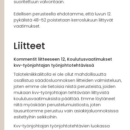
suoritettuun valvontaan.
Edellisen perusteella ehdotamme, että luvun 12.
pykälistä 48–52 poistetaan kerroslukuun liittyvät
vaatimukset.
Liitteet
Kommentit liitteeseen 12, Koulutusvaatimukset
kvv-työnjohtajan työnjohtotehtävissä
Talotekniikkaliitolla ei ole ollut mahdollisuutta
osallistua säädösluonnoksen liitteiden valmisteluun,
joten emme ole tietoisia niistä perusteista, joiden
mukaan kvv-työnjohtajan tehtävään liittyvistä
koulutusvaatimuksista päättää. Emme löytäneet
niitä myöskään perustelumuistiosta, joten
lausuntomme perustuu vain asiakirjaluonnoksissa
esitettyihin seikkoihin.
Kvv-työnjohtajan työnjohtotehtävien luokassa