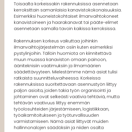
Toisaalta korkeissakin rakennuksissa asennetaan
kerroksittain samanlaisia kanavistokokonaisuuksia.
Esimerkiksi huoneistokohtaiset ilmanvaihtokoneet
kanavistoineen ja haarakanavat tai pääte-elimet
asennetaan samalla tavoin kaikissa kerroksissa.
Rakennuksen korkeus vaikuttaa joihinkin
ilmanvaihtojärjestelmän osiin kuten esimerkiksi
pystylinjoihin. Tällöin huomiota on kiinnitettävä
muun muassa kanaviston omaan painoon,
ääniteknisiin vaatimuksiin ja ilmamäärien
säädettävyyteen. Mielestämme nämä asiat tulisi
ratkaista suunnitteluvaiheessa. Korkeissa
rakennuksissa suoritettavaan asennustyön liittyy
paljon asioita, joiden takia työn organisointi ja
johtaminen ovat selkeästi vaativia tehtäviä, mutta
tehtävän vaativuus liittyy enemmän
työolosuhteiden järjestämiseen, logistiikkaan,
työaikamitoitukseen ja työturvallisuuden
varmistamiseen. Nämä asiat liittyvät muiden
hallinnonalojen säädöksiin ja niiden osalta