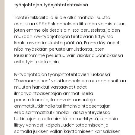
työnjohtajan työnjohtotehtävissä
Talotekniikkaliitolla ei ole ollut mahdollisuutta
osallistua säädösluonnoksen liitteiden valmisteluun,
joten emme ole tietoisia niistä perusteista, joiden
mukaan kvv-työnjohtajan tehtävään liittyvistä
koulutusvaatimuksista päättää. Emme löytäneet
niitä myöskään perustelumuistiosta, joten
lausuntomme perustuu vain asiakirjaluonnoksissa
esitettyihin seikkoihin.
Iv-työnjohtajan työnjohtotehtävien luokassa
”Tavanomainen” voisi luonnoksen mukaan osoittaa
muuten hankitut vastaavat tiedot
ilmanvaihtoasentajan ammatillisella
perustutkinnolla, ilmanvaihtoasentaja
ammattitutkinnolla tai ilmanvaihtoasentajan
erikoisammattitutkinnolla. Tässä yhteydessä
tutkintojen oikeilla nimillä on merkitystä, kun asia
liittyy vahvasti kelpoisuuden toteamiseen ja
samalla julkisen vallan käyttämiseen kansalaisen