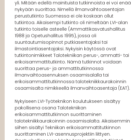
yli. Mitään edellä mainituista tutkinnoista ei voi enää
nykyään suorittaa. Nimellä ilmanvaihtoasentajan
perustutkinto Suomessa ei ole koskaan ollut
tutkintoa. Aikaisempi tutkinto oli nimeltään LVI-alan
tutkinto toiselle asteelle (Ammattikasvatushallitus
1988 ja Opetushallitus 1995), jossa oli
suuntautumisopinnot putkiasentajaksi tai
ilmastointiasentajaksi. Nykyisin käytössä ovat
tutkintonimikkeet Talotekniikan perus-, ammatti- tai
erikoisammattitutkinto. Nämä tutkinnot voidaan
suorittaa perus- ja ammattitutkinnossa
ilmanvaihtoasennuksen osaamisalalla tai
erikoisammattitutkinnossa talotekniikkaurakoinnin
osaamisalta nimikkeellä ilmanvaihtoasentaja (EAT).
Nykyiseen LVI-Työteknikon koulutukseen sisältyy
pakollisena osana Talotekniikan
erikoisammattitutkinnon suorittaminen
talotekniikkaurakoinnin osaamisalalta. Aikaisemmin
siihen sisältyi Tekniikan erikoisammattitutkinnon
suorittaminen LVI-asennusprojektiin liittyen.