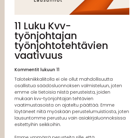
11 Luku Kvv-
työnjohtajan
työnjohtotehtävien
vaativuus
Kommentit lukuun 11
Talotekniikkaliitolla ei ole ollut mahdollisuutta
osallistua säädösluonnoksen valmisteluun, joten
emme ole tietoisia niistä perusteista, joiden
mukaan kvv-työnjohtajan tehtävien
vaatimustasoista on ajateltu päättää. Emme
löytäneet niitä myöskään perustelumuistiosta, joten
lausuntomme perustuu vain asiakirjaluonnoksissa
esitettyihin seikkoihin.
Emme ymmärrä perusteita sille, että