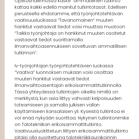
Opetushallinnossa käsite ”ammatillinen tutkinto”
kattaa kaikki edellä mainitut tutkintotasot. Edellisen
perusteella ehdotamme, että työnjohtotehtävän
vaativuusluokassa ”Tavanomainen” muuten
hankitut vastaavat tiedot voisi muuttaa muotoon
”Taikka työnjohtaja on hankkinut muuten osoitetut
vastaavat tiedot suorittamalla
ilmanvaihtoasennukseen soveltuvan ammatillisen
tutkinnon”.
Iv-työnjohtajan työnjohtotehtävien luokassa
”Vaativa” luonnoksen mukaan voisi osoittaa
muuten hankitut vastaavat tiedot
ilmanvaihtoasentajan erikoisammattitutkinnolla.
Tässä yhteydessä tutkintojen oikeilla nimillä on
merkitystä, kun asia liittyy vahvasti kelpoisuuden
toteamiseen ja samalla julkisen vallan
käyttämiseen kansalaisen yli. Kyseistä tutkintoa ei
voi enää nykyään suorittaa. Nykyinen tutkintonimike
on Talotekniikan erikoisammattitutkinto.
Vaativuusluokitteluun liittyen erikoisammattitutkinto
pitäisi olla suoritettuna talotekniikkaurakoinnin