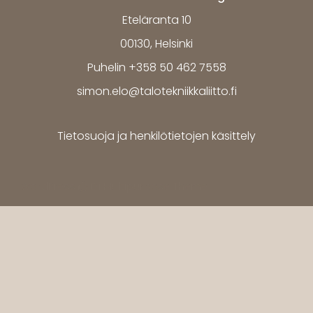
Eteläranta 10
00130, Helsinki
Puhelin +358 50 462 7558
simon.elo@talotekniikkaliitto.fi
Tietosuoja ja henkilötietojen käsittely
WordPress
Di Multipurpose
Theme