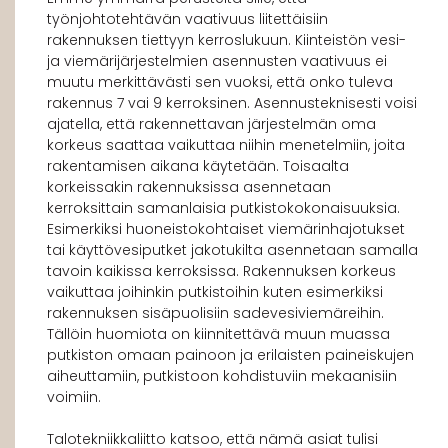
työnjohtotehtävän vaativuus liitettäisiin
rakennuksen tiettyyn kerroslukuun. Kiinteistön vesi-
ja viemärijärjestelmien asennusten vaativuus ei
muutu merkittävästi sen vuoksi, että onko tuleva
rakennus 7 vai 9 kerroksinen. Asennusteknisesti voisi
ajatella, että rakennettavan järjestelmän oma
korkeus saattaa vaikuttaa niihin menetelmiin, joita
rakentamisen aikana käytetään. Toisaalta
korkeissakin rakennuksissa asennetaan
kerroksittain samanlaisia putkistokokonaisuuksia.
Esimerkiksi huoneistokohtaiset viemärinhajotukset
tai käyttövesiputket jakotukilta asennetaan samalla
tavoin kaikissa kerroksissa. Rakennuksen korkeus
vaikuttaa joihinkin putkistoihin kuten esimerkiksi
rakennuksen sisäpuolisiin sadevesiviemäreihin.
Tällöin huomiota on kiinnitettävä muun muassa
putkiston omaan painoon ja erilaisten paineiskujen
aiheuttamiin, putkistoon kohdistuviin mekaanisiin
voimiin.
Talotekniikkaliitto katsoo, että nämä asiat tulisi