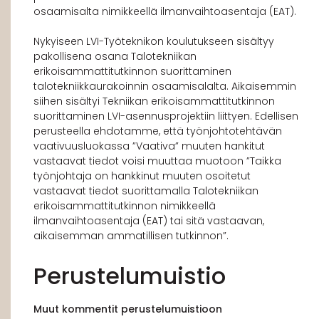
osaamisalta nimikkeellä ilmanvaihtoasentaja (EAT).
Nykyiseen LVI-Työteknikon koulutukseen sisältyy
pakollisena osana Talotekniikan
erikoisammattitutkinnon suorittaminen
talotekniikkaurakoinnin osaamisalalta. Aikaisemmin
siihen sisältyi Tekniikan erikoisammattitutkinnon
suorittaminen LVI-asennusprojektiin liittyen. Edellisen
perusteella ehdotamme, että työnjohtotehtävän
vaativuusluokassa ”Vaativa” muuten hankitut
vastaavat tiedot voisi muuttaa muotoon ”Taikka
työnjohtaja on hankkinut muuten osoitetut
vastaavat tiedot suorittamalla Talotekniikan
erikoisammattitutkinnon nimikkeellä
ilmanvaihtoasentaja (EAT) tai sitä vastaavan,
aikaisemman ammatillisen tutkinnon”.
Perustelumuistio
Muut kommentit perustelumuistioon