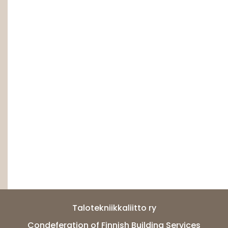
Talotekniikkaliitto ry
Condeferation of Finnish Building Services