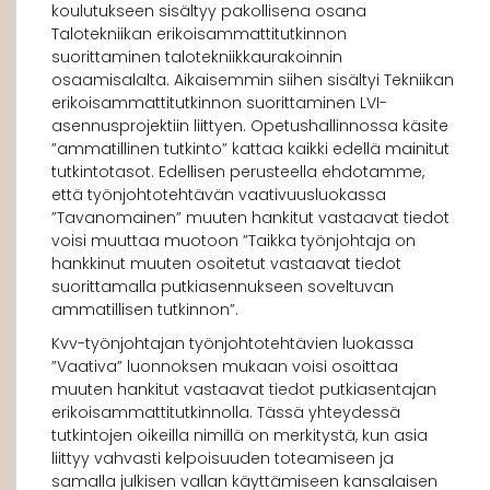
koulutukseen sisältyy pakollisena osana
Talotekniikan erikoisammattitutkinnon
suorittaminen talotekniikkaurakoinnin
osaamisalalta. Aikaisemmin siihen sisältyi Tekniikan
erikoisammattitutkinnon suorittaminen LVI-
asennusprojektiin liittyen. Opetushallinnossa käsite
”ammatillinen tutkinto” kattaa kaikki edellä mainitut
tutkintotasot. Edellisen perusteella ehdotamme,
että työnjohtotehtävän vaativuusluokassa
”Tavanomainen” muuten hankitut vastaavat tiedot
voisi muuttaa muotoon ”Taikka työnjohtaja on
hankkinut muuten osoitetut vastaavat tiedot
suorittamalla putkiasennukseen soveltuvan
ammatillisen tutkinnon”.
Kvv-työnjohtajan työnjohtotehtävien luokassa
”Vaativa” luonnoksen mukaan voisi osoittaa
muuten hankitut vastaavat tiedot putkiasentajan
erikoisammattitutkinnolla. Tässä yhteydessä
tutkintojen oikeilla nimillä on merkitystä, kun asia
liittyy vahvasti kelpoisuuden toteamiseen ja
samalla julkisen vallan käyttämiseen kansalaisen