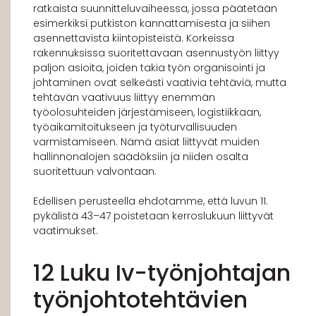
ratkaista suunnitteluvaiheessa, jossa päätetään
esimerkiksi putkiston kannattamisesta ja siihen
asennettavista kiintopisteistä. Korkeissa
rakennuksissa suoritettavaan asennustyön liittyy
paljon asioita, joiden takia työn organisointi ja
johtaminen ovat selkeästi vaativia tehtäviä, mutta
tehtävän vaativuus liittyy enemmän
työolosuhteiden järjestämiseen, logistiikkaan,
työaikamitoitukseen ja työturvallisuuden
varmistamiseen. Nämä asiat liittyvät muiden
hallinnonalojen säädöksiin ja niiden osalta
suoritettuun valvontaan.
Edellisen perusteella ehdotamme, että luvun 11.
pykälistä 43–47 poistetaan kerroslukuun liittyvät
vaatimukset.
12 Luku Iv-työnjohtajan
työnjohtotehtävien