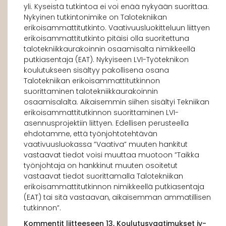
yli. Kyseistä tutkintoa ei voi enää nykyään suorittaa.
Nykyinen tutkintonimike on Talotekniikan
erikoisammattitutkinto. Vaativuusluokitteluun liittyen
erikoisammattitutkinto pitäisi olla suoritettuna
talotekniikkaurakoinnin osaamisalta nimikkeellä
putkiasentaja (EAT). Nykyiseen LVI-Työteknikon
koulutukseen sisältyy pakollisena osana
Talotekniikan erikoisammattitutkinnon
suorittaminen talotekniikkaurakoinnin
osaamisalalta. Aikaisemmin siihen sisältyi Tekniikan
erikoisammattitutkinnon suorittaminen LVI-
asennusprojektiin liittyen. Edellisen perusteella
ehdotamme, että työnjohtotehtävän
vaativuusluokassa ”Vaativa” muuten hankitut
vastaavat tiedot voisi muuttaa muotoon ”Taikka
työnjohtaja on hankkinut muuten osoitetut
vastaavat tiedot suorittamalla Talotekniikan
erikoisammattitutkinnon nimikkeellä putkiasentaja
(EAT) tai sitä vastaavan, aikaisemman ammatillisen
tutkinnon”.
Kommentit liitteeseen 13, Koulutusvaatimukset iv-