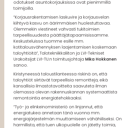
odotukset asuntokorjauksissa ovat pienimmillä
toimijoilla.
”Korjausrakentamisen laskuvire ja korjausvelan
kiihtyvä kasvu on äärimmäisen huolestuttavaa.
Olemmekin viestineet vahvasti tukitoimien
tarpeellisuudesta päättäjätapaamisissamme.
Keskusteluissa tuomme esille mm.
kotitalousvähennyksen laajentamisen koskemaan
taloyhtiöitä”, Talotekniikkaliiton ja LVI-Tekniset
Urakoitsijat LVI-TU:n toimitusjohtaja
Mika Hokkanen
sanoo.
Kiristyneessä taloustilanteessa riskinä on, että
taloyhtiöt siirtävät tarpeellisia remontteja, eikä
kansallisia ilmastotavoitteita saavuteta ilman
olemassa olevan rakennuskannan systemaattista
remontointia energiatehokkaaksi.
”Työ- ja elinkeinoministeriö on linjannut, että
energiatukea annetaan tänä vuonna mm.
energiajärjestelmän muuttamiseen vähähiiliseksi. On
harmillista, että tuen ulkopuolelle on jätetty toimia,