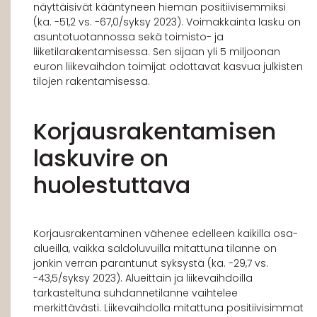
näyttäisivät kääntyneen hieman positiivisemmiksi
(ka. -51,2 vs. -67,0/syksy 2023). Voimakkainta lasku on
asuntotuotannossa sekä toimisto- ja
liiketilarakentamisessa. Sen sijaan yli 5 miljoonan
euron liikevaihdon toimijat odottavat kasvua julkisten
tilojen rakentamisessa.
Korjausrakentamisen
laskuvire on
huolestuttava
Korjausrakentaminen vähenee edelleen kaikilla osa-
alueilla, vaikka saldoluvuilla mitattuna tilanne on
jonkin verran parantunut syksystä (ka. -29,7 vs.
-43,5/syksy 2023). Alueittain ja liikevaihdoilla
tarkasteltuna suhdannetilanne vaihtelee
merkittävästi. Liikevaihdolla mitattuna positiivisimmat