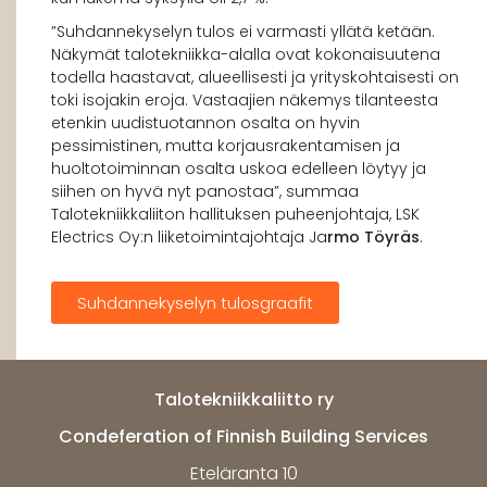
”Suhdannekyselyn tulos ei varmasti yllätä ketään.
Näkymät talotekniikka-alalla ovat kokonaisuutena
todella haastavat, alueellisesti ja yrityskohtaisesti on
toki isojakin eroja. Vastaajien näkemys tilanteesta
etenkin uudistuotannon osalta on hyvin
pessimistinen, mutta korjausrakentamisen ja
huoltotoiminnan osalta uskoa edelleen löytyy ja
siihen on hyvä nyt panostaa”, summaa
Talotekniikkaliiton hallituksen puheenjohtaja, LSK
Electrics Oy:n liiketoimintajohtaja Ja
rmo Töyräs
.
Suhdannekyselyn tulosgraafit
Talotekniikkaliitto ry
Condeferation of Finnish Building Services
Eteläranta 10