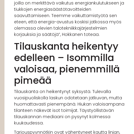
joilla on merkittävä vaikutus energiankulutukseen ja
tiukkojen energiasäästötavoitteiden
saavuttamiseen. Teemme vaikuttamistyötä sen
eteen, että energia-avustus koskisi jatkossa myös
olemassa olevien talotekniikkajärjestelmien
korjauksia ja säätöjä”, Hokkanen toteaa.
Tilauskanta heikentyy
edelleen – Isommilla
valoisaa, pienemmillä
pimeää
Tilauskanta on heikentynyt syksystä. Tulevalla
vuosipuoliskolla laskun odotetaan jatkuvan, mutta
huomattavasti pienempänä. Hiukan valoisampana
tilanteen näkevät isot toimijat. Täystyöllistävän
tilauskannan mediaani on pysynyt kolmessa
kuukaudessa.
Tarjouspyynnötkin ovat vähentyneet kautta linjan,