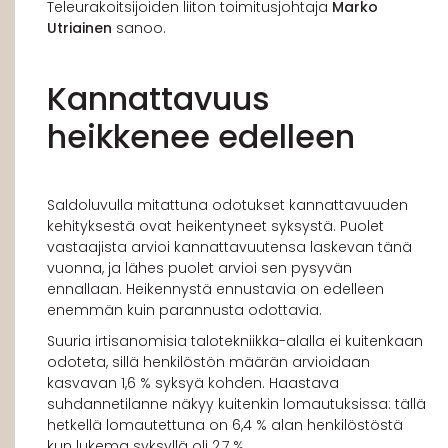
Teleurakoitsijoiden liiton toimitusjohtaja
Marko
Utriainen
sanoo.
Kannattavuus
heikkenee edelleen
Saldoluvulla mitattuna odotukset kannattavuuden
kehityksestä ovat heikentyneet syksystä. Puolet
vastaajista arvioi kannattavuutensa laskevan tänä
vuonna, ja lähes puolet arvioi sen pysyvän
ennallaan. Heikennystä ennustavia on edelleen
enemmän kuin parannusta odottavia.
Suuria irtisanomisia talotekniikka-alalla ei kuitenkaan
odoteta, sillä henkilöstön määrän arvioidaan
kasvavan 1,6 % syksyä kohden. Haastava
suhdannetilanne näkyy kuitenkin lomautuksissa: tällä
hetkellä lomautettuna on 6,4 % alan henkilöstöstä
kun lukema syksyllä oli 2,7 %.