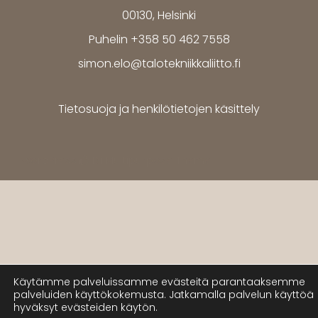
00130, Helsinki
Puhelin +358 50 462 7558
simon.elo@talotekniikkaliitto.fi
Tietosuoja ja henkilötietojen käsittely
WordPress
Di Multipurpose
Theme
Käytämme palveluissamme evästeitä parantaaksemme
palveluiden käyttökokemusta. Jatkamalla palvelun käyttöä
hyväksyt evästeiden käytön.