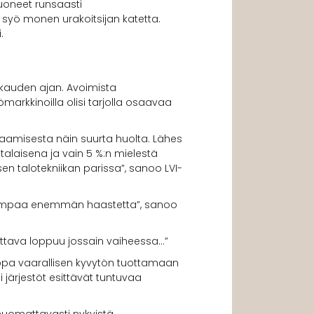
tuoneet runsaasti
 syö monen urakoitsijan katetta.
.
skauden ajan. Avoimista
yömarkkinoilla olisi tarjolla osaavaa
amisesta näin suurta huolta. Lähes
talaisena ja vain 5 %:n mielestä
en talotekniikan parissa”, sanoo LVI-
aisempaa enemmän haastetta”, sanoo
tettava loppuu jossain vaiheessa…”
 jopa vaarallisen kyvytön tuottamaan
 järjestöt esittävät tuntuvaa