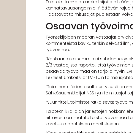
Talotekniikka-alan urakoitsijoille pitkään
kannattavuusongelmia. Yllättävän rajua h
Haastavat toimitusajat puolestaan voivat 
Osaavan työvoima
Työntekijöiden määrän vastaajat arvioiva
kommenteista käy kuitenkin selvästi ilmi, e
työvoimaa.
”Koskaan aikaisemmin ei suhdannekysely
2/3 vastaajista raportoi, että työvoiman
osaavaa työvoimaa on tarjolla hyvin. LVI-
Tekniset Urakoitsijat LVI-TU:n toimitusjoht
”Toimihenkilöiden osalta erityisesti am
Sähkösuunnittelijat NSS ry:n toimitusjohta
”Suunnittelutoimistot ratkaisevat työvoim
Talotekniikka-alan järjestöjen nokkamieh
riittävästi ammattitaitoista työvoimaa tal
korotusta opetuksen rahoitukseen.