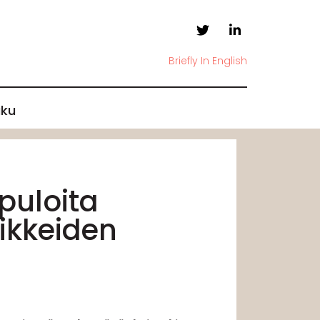
Briefly In English
ku
apuloita
vikkeiden