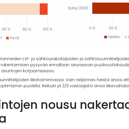
tanneiden LVI- ja sähköurakoitsijoiden ja sähkösuunnittelijoi
ulkisen rakentamisen pysyvän ennallaan seuraavan puolivuotiska
n asuntojen korjaamisessa.
ittelijoiden liiketoiminnassa. Vain neljännes heistä arvioi, ett
imismin puolella. Reilusti yli 2/3 vastaajista arvioi liikevai
intojen nousu nakerta
ta