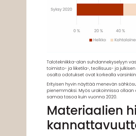
Talotekniikka-alan suhdannekyselyyn vas
toimisto- ja liiketila-, teollisuus- ja j
osalta odotukset ovat korkealla varsinki
Erityisen hyvin näyttää menevän sähkösuunn
pienemmäksi. Myös urakoinnissa ollaan opt
samaa tasoa kuin vuonna 2020.
Materiaalien h
kannattavuut