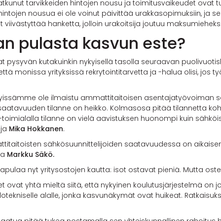
 jatkunut tarvikkeiden hintojen nousu ja toimitusvaikeudet ovat 
intojen nousua ei ole voinut päivittää urakkasopimuksiin, ja se
viivästyttää hanketta, jolloin urakoitsija joutuu maksumieheksi
n pulasta kasvun este?
t pysyvän kutakuinkin nykyisellä tasolla seuraavan puolivuoti
ttä monissa yrityksissä rekrytointitarvetta ja -halua olisi, jos t
issämme ole ilmaistu ammattitaitoisen asentajatyövoiman sa
 saatavuuden tilanne on heikko. Kolmasosa pitää tilannetta koh
toimialalla tilanne on vielä aavistuksen huonompi kuin sähköis
aja
Mika Hokkanen
.
mattitaitoisten sähkösuunnittelijoiden saatavuudessa on aik
ja
Markku Säkö.
apulaa nyt yritysostojen kautta: isot ostavat pieniä. Mutta os
et ovat yhtä mieltä siitä, että nykyinen koulutusjärjestelmä on
otekniselle alalle, jonka kasvunäkymät ovat huikeat. Ratkaisuksi