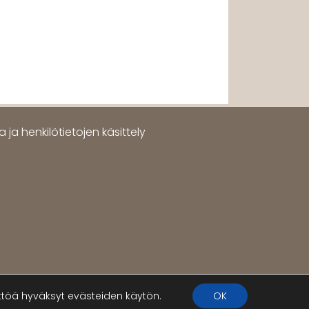
 ja henkilötietojen käsittely
öä hyväksyt evästeiden käytön.
OK
WordPress
Di Multipurpose
Theme