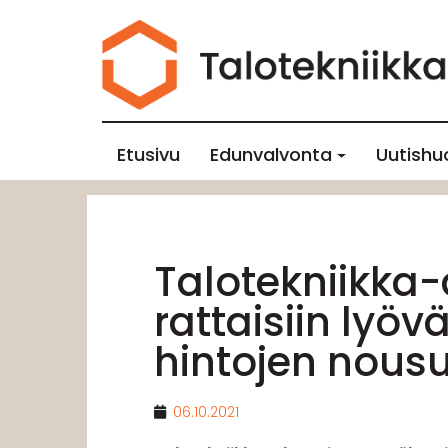
Etusivu
Edunvalvonta
Uutishu
Talotekniikka-a
rattaisiin lyö
hintojen nous
06.10.2021