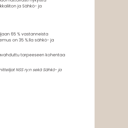
huomattavasti nykyistä
kaliiton ja Sähkö- ja
sijaan 65 % vastanneista
emus on 35 %:lla sähkö- ja
 havahduttu tarpeeseen kohentaa
ittelijat NSS ry:n sekä Sähkö- ja