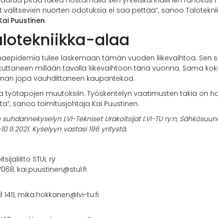
laatua pitää tukea nostamalla sen yhteiskunnallinen rahoitus 
alitsevien nuorten odotuksia ei saa pettää”, sanoo Talotekniik
Kai Puustinen
.
alotekniikka-alaa
oronaepidemia tulee laskemaan tämän vuoden liikevaihtoa. Sen 
ikuttaneen millään tavalla liikevaihtoon tänä vuonna. Sama kok
oronan jopa vauhdittaneen kaupantekoa.
uja työtapojen muutoksiin. Työskentelyn vaatimusten takia on
tta”, sanoo toimitusjohtaja Kai Puustinen.
lan suhdannekyselyn LVI-Tekniset Urakoitsijat LVI-TU ry:n, Sähkösuunn
.-10.9.2021. Kyselyyn vastasi 196 yritystä.
tsijaliitto STUL ry
7068, kai.puustinen@stul.fi
1411, mika.hokkanen@lvi-tu.fi