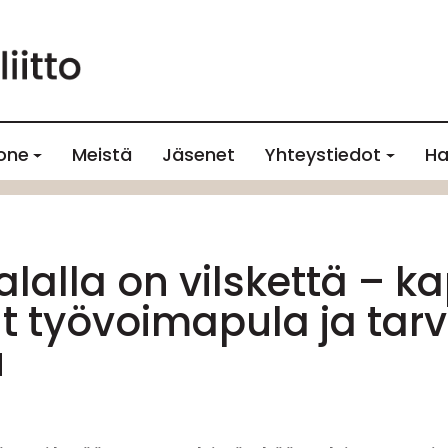
one
Meistä
Jäsenet
Yhteystiedot
Ha
lalla on vilskettä – k
vät työvoimapula ja tar
u