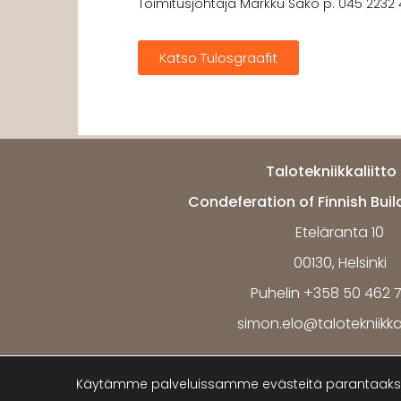
Toimitusjohtaja Markku Säkö p. 045 2232
Katso Tulosgraafit
Talotekniikkaliitto 
Condeferation of Finnish Buil
Eteläranta 10
00130, Helsinki
Puhelin +358 50 462 
simon.elo@talotekniikkali
Käytämme palveluissamme evästeitä parantaaksem