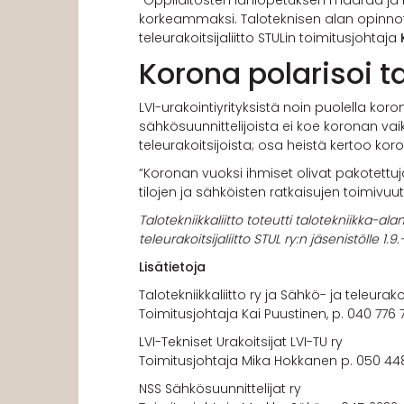
”Oppilaitosten lähiopetuksen määrää ja 
korkeammaksi. Taloteknisen alan opinnot v
teleurakoitsijaliitto STULin toimitusjohtaja
Korona polarisoi t
LVI-urakointiyrityksistä noin puolella k
sähkösuunnittelijoista ei koe koronan va
teleurakoitsijoista; osa heistä kertoo k
”Koronan vuoksi ihmiset olivat pakotett
tilojen ja sähköisten ratkaisujen toimivuu
Talotekniikkaliitto toteutti talotekniikka-a
teleurakoitsijaliitto STUL ry:n jäsenistölle 1.9
Lisätietoja
Talotekniikkaliitto ry ja Sähkö- ja teleurakoi
Toimitusjohtaja Kai Puustinen, p. 040 776 
LVI-Tekniset Urakoitsijat LVI-TU ry
Toimitusjohtaja Mika Hokkanen p. 050 448 
NSS Sähkösuunnittelijat ry