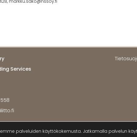
 428, markku.sako@nssoy.fi
ry
Tietosuoja
ding Services
7558
itto.fi
me palveluiden käyttökokemusta. Jatkamalla palvelun käytt