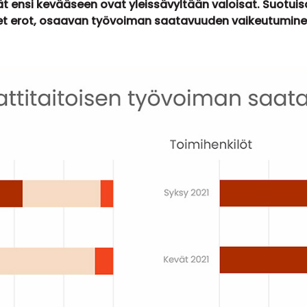
t ensi kevääseen ovat yleissävyltään valoisat. Suotuis
iset erot, osaavan työvoiman saatavuuden vaikeutumine