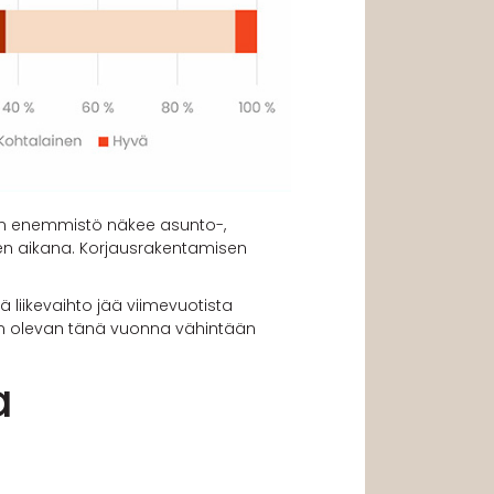
den enemmistö näkee asunto-,
uden aikana. Korjausrakentamisen
ä liikevaihto jää viimevuotista
hdon olevan tänä vuonna vähintään
a