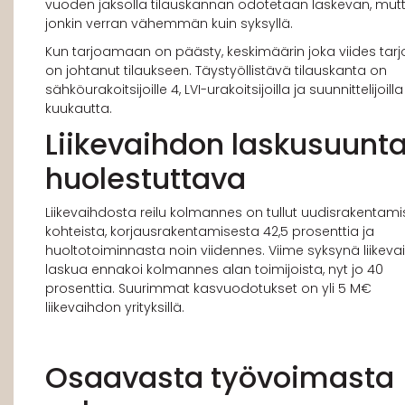
vuoden jaksolla tilauskannan odotetaan laskevan, mut
jonkin verran vähemmän kuin syksyllä.
Kun tarjoamaan on päästy, keskimäärin joka viides tar
on johtanut tilaukseen. Täystyöllistävä tilauskanta on
sähköurakoitsijoille 4, LVI-urakoitsijoilla ja suunnittelijoilla
kuukautta.
Liikevaihdon laskusuunt
huolestuttava
Liikevaihdosta reilu kolmannes on tullut uudisrakentam
kohteista, korjausrakentamisesta 42,5 prosenttia ja
huoltotoiminnasta noin viidennes. Viime syksynä liikev
laskua ennakoi kolmannes alan toimijoista, nyt jo 40
prosenttia. Suurimmat kasvuodotukset on yli 5 M€
liikevaihdon yrityksillä.
Osaavasta työvoimasta