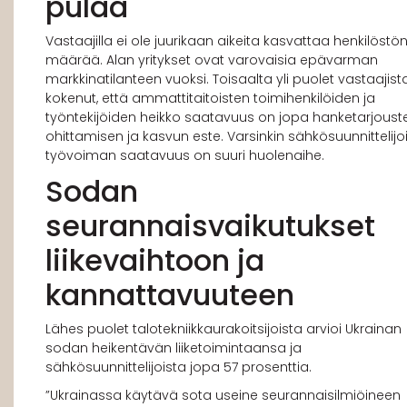
pulaa
Vastaajilla ei ole juurikaan aikeita kasvattaa henkilöstö
määrää. Alan yritykset ovat varovaisia epävarman
markkinatilanteen vuoksi. Toisaalta yli puolet vastaajist
kokenut, että ammattitaitoisten toimihenkilöiden ja
työntekijöiden heikko saatavuus on jopa hanketarjoust
ohittamisen ja kasvun este. Varsinkin sähkösuunnittelijoi
työvoiman saatavuus on suuri huolenaihe.
Sodan
seurannaisvaikutukset
liikevaihtoon ja
kannattavuuteen
Lähes puolet talotekniikkaurakoitsijoista arvioi Ukrainan
sodan heikentävän liiketoimintaansa ja
sähkösuunnittelijoista jopa 57 prosenttia.
”Ukrainassa käytävä sota useine seurannaisilmiöineen