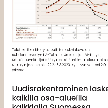
Talotekniikkaliitto ry toteutti talotekniikka-alan
suhdannekyselyn LVI-Tekniset Urakoitsijat LVI-TU ry:n,
Sähkösuunnittelijat NSS ry:n sekä Sähkö- ja teleurakoitsija
STUL ry:n jäsenistölle 22.2.-6.3.2023. Kyselyyn vastasi 219
yritystä.
Uudisrakentaminen lask
kaikilla osa-alueilla
kaikkialla Suomessa