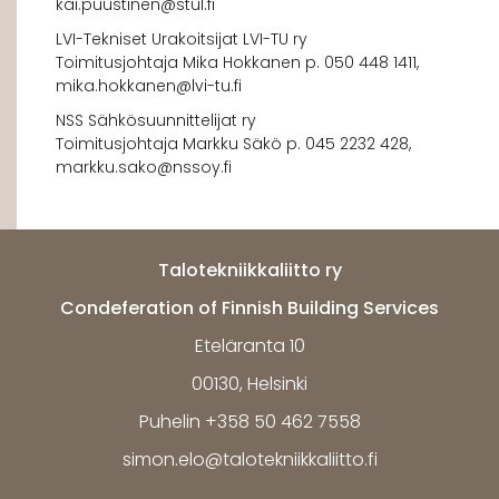
kai.puustinen@stul.fi
LVI-Tekniset Urakoitsijat LVI-TU ry
Toimitusjohtaja Mika Hokkanen p. 050 448 1411,
mika.hokkanen@lvi-tu.fi
NSS Sähkösuunnittelijat ry
Toimitusjohtaja Markku Säkö p. 045 2232 428,
markku.sako@nssoy.fi
Talotekniikkaliitto ry
Condeferation of Finnish Building Services
Eteläranta 10
00130, Helsinki
Puhelin +358 50 462 7558
simon.elo@talotekniikkaliitto.fi