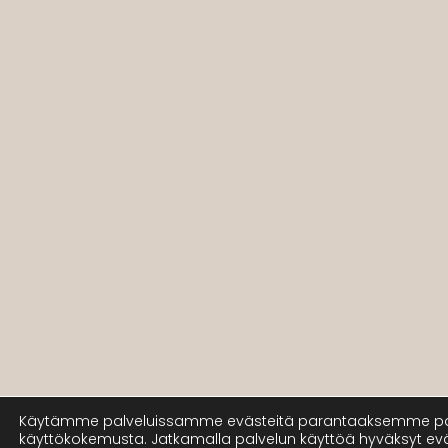
Käytämme palveluissamme evästeitä parantaaksemme pa
käyttökokemusta. Jatkamalla palvelun käyttöä hyväksyt ev