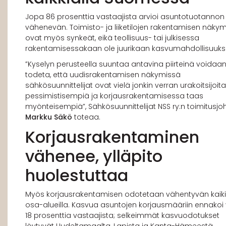
Jopa 86 prosenttia vastaajista arvioi asuntotuotannon
vähenevän. Toimisto- ja liiketilojen rakentamisen näky
ovat myös synkeät, eikä teollisuus- tai julkisessa
rakentamisessakaan ole juurikaan kasvumahdollisuuks
”Kyselyn perusteella suuntaa antavina piirteinä voidaa
todeta, että uudisrakentamisen näkymissä
sähkösuunnittelijat ovat vielä jonkin verran urakoitsijoit
pessimistisempiä ja korjausrakentamisessa taas
myönteisempiä”, Sähkösuunnittelijat NSS ry:n toimitusjo
Markku Säkö
toteaa.
Korjausrakentaminen
vähenee, ylläpito
huolestuttaa
Myös korjausrakentamisen odotetaan vähentyvän kaiki
osa-alueilla. Kasvua asuntojen korjausmääriin ennakoi 
18 prosenttia vastaajista; selkeimmät kasvuodotukset
löytyvät Uudeltamaalta, Lapista ja Kanta-Hämeestä.