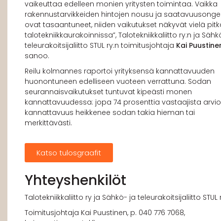
vaikeuttaa edelleen monien yritysten toimintaa. Vaikka
rakennustarvikkeiden hintojen nousu ja saatavuusong
ovat tasaantuneet, niiden vaikutukset näkyvät vielä pit
talotekniikkaurakoinnissa”, Talotekniikkaliitto ry:n ja Sähk
teleurakoitsijaliitto STUL ry:n toimitusjohtaja
Kai Puustine
sanoo.
Reilu kolmannes raportoi yrityksensä kannattavuuden
huonontuneen edelliseen vuoteen verrattuna. Sodan
seurannaisvaikutukset tuntuvat kipeästi monen
kannattavuudessa: jopa 74 prosenttia vastaajista arvioi
kannattavuus heikkenee sodan takia hieman tai
merkittävästi.
Katso tulosgraafit
Yhteyshenkilöt
Talotekniikkaliitto ry ja Sähkö- ja teleurakoitsijaliitto STUL 
Toimitusjohtaja Kai Puustinen, p. 040 776 7068,