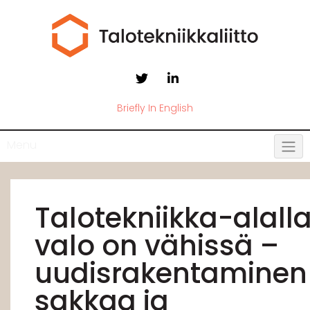
Briefly In English
Menu
Talotekniikka-alall
valo on vähissä –
uudisrakentaminen
sakkaa ja