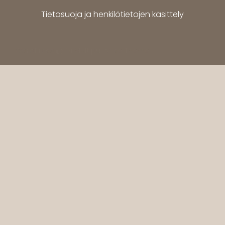
Tietosuoja ja henkilötietojen käsittely
WordPress
Di Multipurpose
Theme