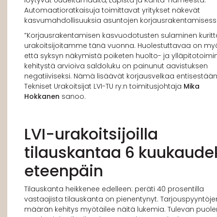
Automaatioratkaisuja toimittavat yritykset näkevät
kasvumahdollisuuksia asuntojen korjausrakentamisess
”Korjausrakentamisen kasvuodotusten sulaminen kurit
urakoitsijoitamme tänä vuonna. Huolestuttavaa on myö
että syksyn näkymistä poiketen huolto- ja ylläpitotoim
kehitystä arvioiva saldoluku on painunut aavistuksen
negatiiviseksi. Nämä lisäävät korjausvelkaa entisestään”
Tekniset Urakoitsijat LVI-TU ry:n toimitusjohtaja
Mika
Hokkanen
sanoo.
LVI-urakoitsijoilla
tilauskantaa 6 kuukaude
eteenpäin
Tilauskanta heikkenee edelleen: peräti 40 prosentilla
vastaajista tilauskanta on pienentynyt. Tarjouspyyntöje
määrän kehitys myötäilee näitä lukemia. Tulevan puole