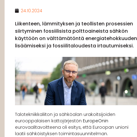
24.10.2024
Liikenteen, lämmityksen ja teollisten prosessien
siirtyminen fossiilisista polttoaineista sähkön
käyttöön on välttämätöntä energiatehokkuuden
lisäämiseksi ja fossiilitaloudesta irtautumiseksi.
Talotekniikkaliiton ja sähköalan urakoitsijoiden
eurooppalaisen kattojärjestön
EuropeOnin
eurovaalitavoitteena oli esitys, että Euroopan unioni
laatii sähköistyksen toimintasuunnitelman.