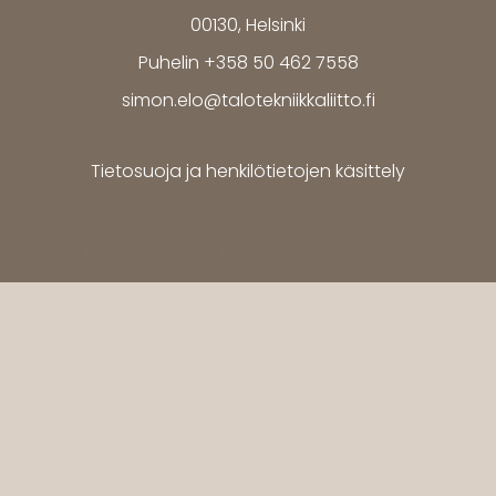
00130, Helsinki
Puhelin +358 50 462 7558
simon.elo@talotekniikkaliitto.fi
Tietosuoja ja henkilötietojen käsittely
WordPress
Di Multipurpose
Theme