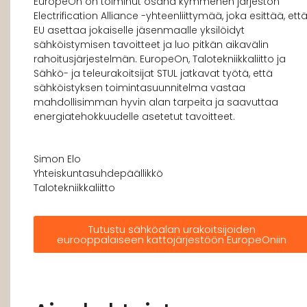
EuropeOn on toiminut osana kymmenen järjestön
Electrification Alliance -yhteenliittymää, joka esittää, ett
EU asettaa jokaiselle jäsenmaalle yksilöidyt
sähköistymisen tavoitteet ja luo pitkän aikavälin
rahoitusjärjestelmän. EuropeOn, Talotekniikkaliitto ja
Sähkö- ja teleurakoitsijat STUL jatkavat työtä, että
sähköistyksen toimintasuunnitelma vastaa
mahdollisimman hyvin alan tarpeita ja saavuttaa
energiatehokkuudelle asetetut tavoitteet.
Simon Elo
Yhteiskuntasuhdepäällikkö
Talotekniikkaliitto
Tutustu sähköalan urakoitsijoiden
eurooppalaiseen kattojärjestöön EuropeOniin