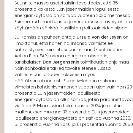
Suunnitelmassa asetettaisiin tavoitteeksi, että 35
prosenttia kaikesta EU:n jäsenmaiden lopullisesta
energiankäytöstä on sähköä vuoteen 2030 mennessä.
Esimerkiksi hinnoittelussa ja verotuksessa täytyy ohjata
käyttämään sähköä fossiilisten polttoaineiden sijaan.
EU-komission puheenjohtaja
Ursula von der Leyen
on
ilmoittanut, että hänen hallintonsa valmistelee
sähköistyksen toimintasuunnitelman (Electrification
Action Plan, EAP) osana energiakomissaarin,
tanskalaisen
Dan Jørgensenin
toimikauden ohjelmaa.
Näin sähköalalle tärkeä tavoite etenee EU:ssa
valmisteluun ja todennäköisesti myös
päätöksentekoon asti. Euractiv-lehden mukaan
viimeisten kahdenkymmenen vuoden ajan vain noin 20
prosenttia EU:n jäsenmaiden lopullisesta
energiankäytöstä on ollut sähköä, joten parannettavaa
vielä on. EU-komission helmikuussa 2024 julkaistun
mallinnuksen mukaan 33 prosenttia EU:n jäsenmaiden
lopullisesta energiankäytöstä on sähköä vuonna 2030,
51 prosenttia vuonna 2040 ja 61 prosenttia vuonna 2050