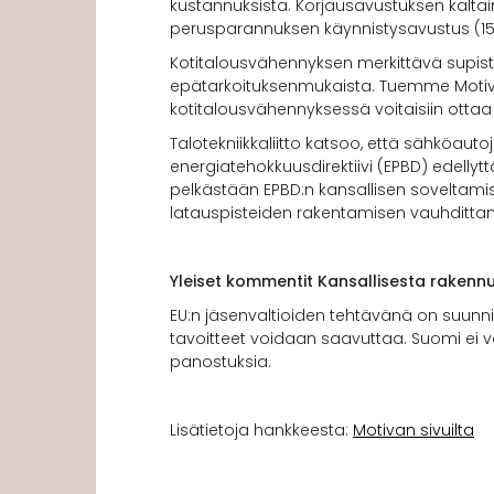
kustannuksista. Korjausavustuksen kaltai
perusparannuksen käynnistysavustus (15 
Kotitalousvähennyksen merkittävä supis
epätarkoituksenmukaista. Tuemme Motiva
kotitalousvähennyksessä voitaisiin ottaa
Talotekniikkaliitto katsoo, että sähköaut
energiatehokkuusdirektiivi (EPBD) edelly
pelkästään EPBD:n kansallisen soveltami
latauspisteiden rakentamisen vauhdittam
Yleiset kommentit Kansallisesta raken
EU:n jäsenvaltioiden tehtävänä on suunni
tavoitteet voidaan saavuttaa. Suomi ei vo
panostuksia.
Lisätietoja hankkeesta:
Motivan sivuilta