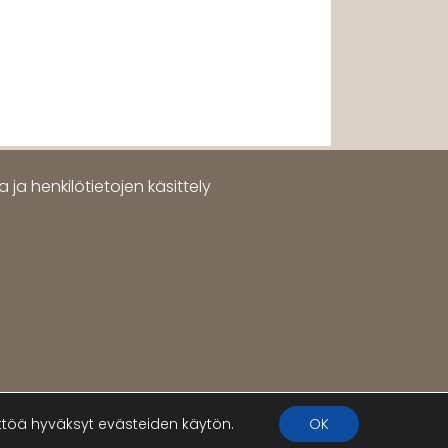
 ja henkilötietojen käsittely
öä hyväksyt evästeiden käytön.
OK
WordPress
Di Multipurpose
Theme