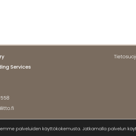
ry
Tietosuoja
ding Services
7558
itto.fi
me palveluiden käyttökokemusta. Jatkamalla palvelun käytt