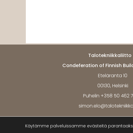
Talotekniikkaliitto 
Condeferation of Finnish Buil
Eteläranta 10
00130, Helsinki
Puhelin +358 50 462 
simon.elo@talotekniikkali
Käytämme palveluissamme evästeitä parantaaksem