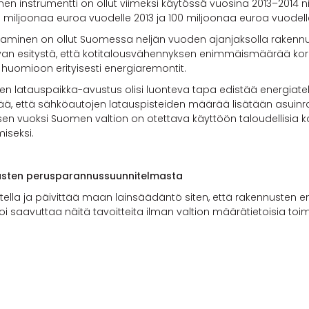
nen instrumentti on ollut viimeksi käytössä vuosina 2013–2014 
miljoonaa euroa vuodelle 2013 ja 100 miljoonaa euroa vuodell
taminen on ollut Suomessa neljän vuoden ajanjaksolla raken
n esitystä, että kotitalousvähennyksen enimmäismäärää korote
 huomioon erityisesti energiaremontit.
ojen latauspaikka-avustus olisi luonteva tapa edistää energiat
ttää, että sähköautojen latauspisteiden määrää lisätään asui
sen vuoksi Suomen valtion on otettava käyttöön taloudellisia
iseksi.
nusten perusparannussuunnitelmasta
tella ja päivittää maan lainsäädäntö siten, että rakennusten 
i saavuttaa näitä tavoitteita ilman valtion määrätietoisia toimi