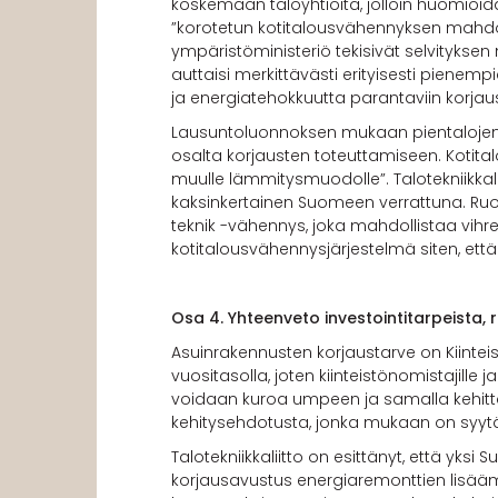
koskemaan taloyhtiöitä, jolloin huomio
”korotetun kotitalousvähennyksen mahdoll
ympäristöministeriö tekisivät selvitykse
auttaisi merkittävästi erityisesti pienem
ja energiatehokkuutta parantaviin korjaus
Lausuntoluonnoksen mukaan pientalojen ta
osalta korjausten toteuttamiseen. Kotit
muulle lämmitysmuodolle”. Talotekniikkal
kaksinkertainen Suomeen verrattuna. Ruo
teknik -vähennys, joka mahdollistaa vi
kotitalousvähennysjärjestelmä siten, ett
Osa 4. Yhteenveto investointitarpeista, r
Asuinrakennusten korjaustarve on Kiinteis
vuositasolla, joten kiinteistönomistajill
voidaan kuroa umpeen ja samalla kehitt
kehitysehdotusta, jonka mukaan on syytä j
Talotekniikkaliitto on esittänyt, että yksi
korjausavustus energiaremonttien lisääm