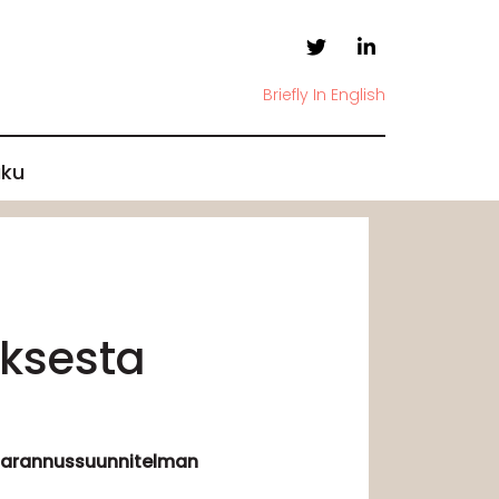
Briefly In English
ku
ksesta
usparannussuunnitelman