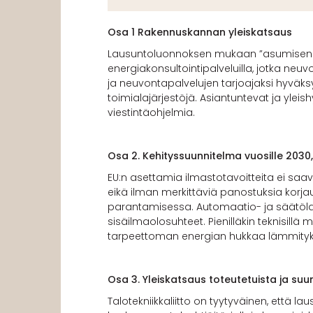
Osa 1 Rakennuskannan yleiskatsaus
Lausuntoluonnoksen mukaan ”asumisen ene
energiakonsultointipalveluilla, jotka ne
ja neuvontapalvelujen tarjoajaksi hyväk
toimialajärjestöjä. Asiantuntevat ja yleis
viestintäohjelmia.
Osa 2. Kehityssuunnitelma vuosille 2030
EU:n asettamia ilmastotavoitteita ei sa
eikä ilman merkittäviä panostuksia korja
parantamisessa. Automaatio- ja säätölait
sisäilmaolosuhteet. Pienilläkin teknisill
tarpeettoman energian hukkaa lämmityks
Osa 3. Yleiskatsaus toteutetuista ja suunn
Talotekniikkaliitto on tyytyväinen, että