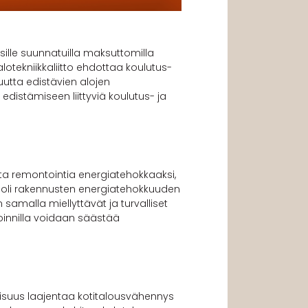
ille suunnatuilla maksuttomilla
otekniikkaliitto ehdottaa koulutus-
utta edistävien alojen
edistämiseen liittyviä koulutus- ja
ta remontointia energiatehokkaaksi,
 rooli rakennusten energiatehokkuuden
amalla miellyttävät ja turvalliset
moinnilla voidaan säästää
lisuus laajentaa kotitalousvähennys