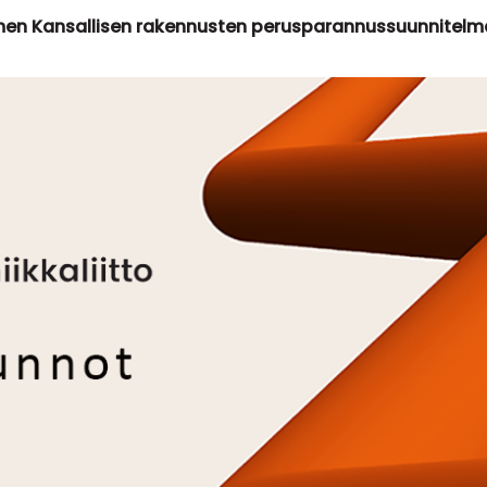
men Kansallisen rakennusten perusparannussuunnitelm