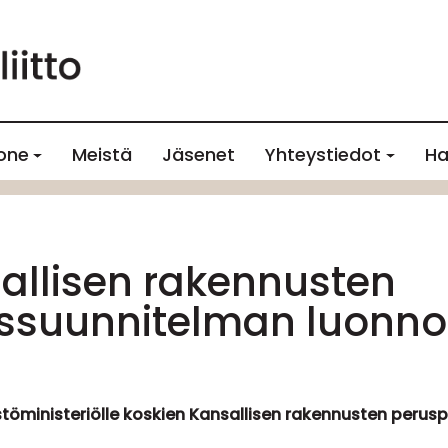
one
Meistä
Jäsenet
Yhteystiedot
Ha
allisen rakennusten
ssuunnitelman luonno
istöministeriölle koskien Kansallisen rakennusten per