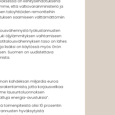
nnoksessa on kehitysehdotuksena
me, että valtiovarainministeriö ja
nen taloyhtiöiden remontteihin
ahoituksen saamiseen välttämättömiin
talousvähennystä työkustannusten
tuki öljylämmityksen vaihtamiseen
 kotitalousvähennyksen taso on lähes
ja lisäksi on käytössä myös Grön
isen. Suomen on uudistettava
mista.
ä noin kahdeksan miljardia euroa
ausrakentamista, jotta korjausvelkaa
amme lausuntoluonnoksen
nattuja energia-avustuksia”.
tä toimenpiteistä olisi 10 prosentin
arannusten hyväksytyistä