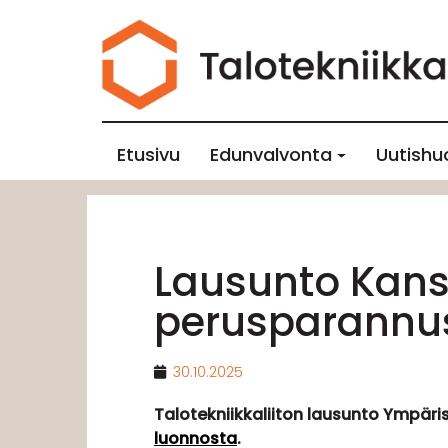
Etusivu
Edunvalvonta
Uutishu
Lausunto Kans
perusparannu
30.10.2025
Talotekniikkaliiton lausunto Ympär
luonnosta
.