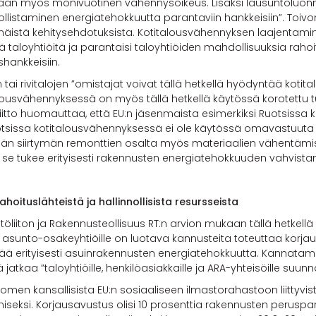
idaan myös monivuotinen vähennysoikeus. Lisäksi lausuntoluo
istaminen energiatehokkuutta parantaviin hankkeisiin”. Toivom
n näistä kehitysehdotuksista. Kotitalousvähennyksen laajentami
piä taloyhtiöitä ja parantaisi taloyhtiöiden mahdollisuuksia r
hankkeisiin.
i rivitalojen ”omistajat voivat tällä hetkellä hyödyntää koti
alousvähennyksessä on myös tällä hetkellä käytössä korotettu 
iitto huomauttaa, että EU:n jäsenmaista esimerkiksi Ruotsissa
tsissa kotitalousvähennyksessä ei ole käytössä omavastuuta 
hreän siirtymän remonttien osalta myös materiaalien vähentäm
ä se tukee erityisesti rakennusten energiatehokkuuden vahvista
ahoituslähteistä ja hallinnollisista resursseista
töliiton ja Rakennusteollisuus RT:n arvion mukaan tällä hetkell
e ja asunto-osakeyhtiöille on luotava kannusteita toteuttaa korj
ää erityisesti asuinrakennusten energiatehokkuutta. Kannat
atkaa ”taloyhtiöille, henkilöasiakkaille ja ARA-yhteisöille suun
 Suomen kansallisista EU:n sosiaaliseen ilmastorahastoon liittyvis
iseksi. Korjausavustus olisi 10 prosenttia rakennusten perusp