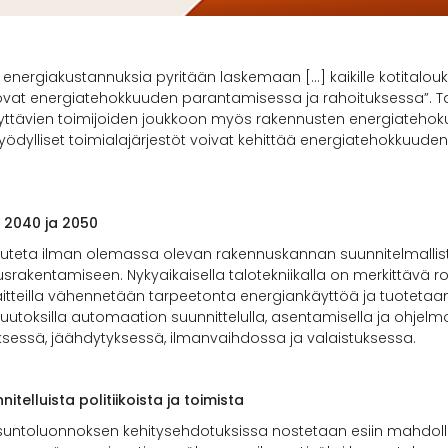
rgiakustannuksia pyritään laskemaan […] kaikille kotitalouks
uvovat energiatehokkuuden parantamisessa ja rahoituksessa”. Tal
syttävien toimijoiden joukkoon myös rakennusten energiatehoku
hyödylliset toimialajärjestöt voivat kehittää energiatehokkuuden 
, 2040 ja 2050
avuteta ilman olemassa olevan rakennuskannan suunnitelmallis
usrakentamiseen. Nykyaikaisella talotekniikalla on merkittävä
teilla vähennetään tarpeetonta energiankäyttöä ja tuotetaan s
ä muutoksilla automaation suunnittelulla, asentamisella ja ohjel
essä, jäähdytyksessä, ilmanvaihdossa ja valaistuksessa.
itelluista politiikoista ja toimista
 lausuntoluonnoksen kehitysehdotuksissa nostetaan esiin mahdol