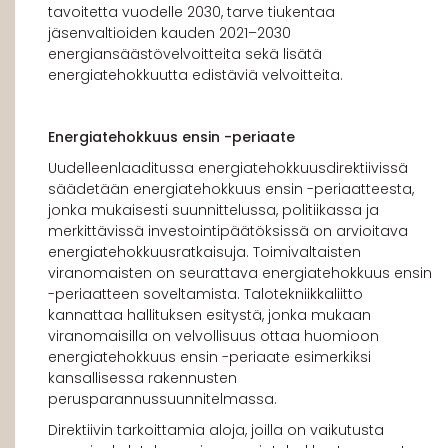
tavoitetta vuodelle 2030, tarve tiukentaa
jäsenvaltioiden kauden 2021–2030
energiansäästövelvoitteita sekä lisätä
energiatehokkuutta edistäviä velvoitteita.
Energiatehokkuus ensin -periaate
Uudelleenlaaditussa energiatehokkuusdirektiivissä
säädetään energiatehokkuus ensin -periaatteesta,
jonka mukaisesti suunnittelussa, politiikassa ja
merkittävissä investointipäätöksissä on arvioitava
energiatehokkuusratkaisuja. Toimivaltaisten
viranomaisten on seurattava energiatehokkuus ensin
-periaatteen soveltamista. Talotekniikkaliitto
kannattaa hallituksen esitystä, jonka mukaan
viranomaisilla on velvollisuus ottaa huomioon
energiatehokkuus ensin -periaate esimerkiksi
kansallisessa rakennusten
perusparannussuunnitelmassa.
Direktiivin tarkoittamia aloja, joilla on vaikutusta