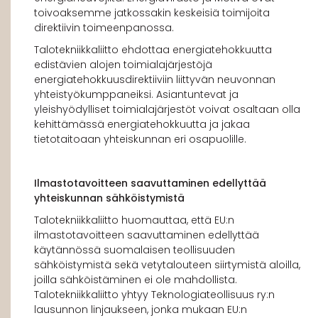
toivoaksemme jatkossakin keskeisiä toimijoita
direktiivin toimeenpanossa.
Talotekniikkaliitto ehdottaa energiatehokkuutta
edistävien alojen toimialajärjestöjä
energiatehokkuusdirektiiviin liittyvän neuvonnan
yhteistyökumppaneiksi. Asiantuntevat ja
yleishyödylliset toimialajärjestöt voivat osaltaan olla
kehittämässä energiatehokkuutta ja jakaa
tietotaitoaan yhteiskunnan eri osapuolille.
Ilmastotavoitteen saavuttaminen edellyttää
yhteiskunnan sähköistymistä
Talotekniikkaliitto huomauttaa, että EU:n
ilmastotavoitteen saavuttaminen edellyttää
käytännössä suomalaisen teollisuuden
sähköistymistä sekä vetytalouteen siirtymistä aloilla,
joilla sähköistäminen ei ole mahdollista.
Talotekniikkaliitto yhtyy Teknologiateollisuus ry:n
lausunnon linjaukseen, jonka mukaan EU:n