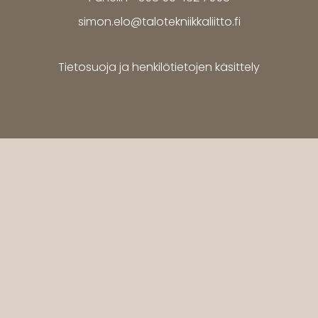
simon.elo@talotekniikkaliitto.fi
Tietosuoja ja henkilötietojen käsittely
WordPress
Di Multipurpose
Theme