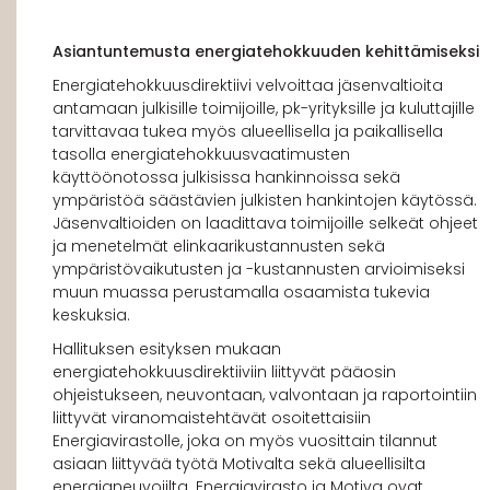
Asiantuntemusta energiatehokkuuden kehittämiseksi
Energiatehokkuusdirektiivi velvoittaa jäsenvaltioita
antamaan julkisille toimijoille, pk-yrityksille ja kuluttajille
tarvittavaa tukea myös alueellisella ja paikallisella
tasolla energiatehokkuusvaatimusten
käyttöönotossa julkisissa hankinnoissa sekä
ympäristöä säästävien julkisten hankintojen käytössä.
Jäsenvaltioiden on laadittava toimijoille selkeät ohjeet
ja menetelmät elinkaarikustannusten sekä
ympäristövaikutusten ja -kustannusten arvioimiseksi
muun muassa perustamalla osaamista tukevia
keskuksia.
Hallituksen esityksen mukaan
energiatehokkuusdirektiiviin liittyvät pääosin
ohjeistukseen, neuvontaan, valvontaan ja raportointiin
liittyvät viranomaistehtävät osoitettaisiin
Energiavirastolle, joka on myös vuosittain tilannut
asiaan liittyvää työtä Motivalta sekä alueellisilta
energianeuvojilta. Energiavirasto ja Motiva ovat