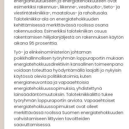
energiankulutukseen ja energiatehokkuuteen ovat
esimerkiksi rakennus-, liikenne-, vesihuolto-, tieto- ja
viestintätekniikka-, maatalous- ja rahoitusala.
Talotekniikka-ala on energiatehokkuuden
kehittämisessä merkittävässä roolissa osana
rakennusalaa. Esimerkiksi talotekniikan osuus
rakentamisen hiilijalanjäljestä on rakennuksen käytön
aikana 95 prosenttia.
Työ- ja elinkeinoministeriön johtaman
poikkihallinnollisen työryhmän loppuraportin mukaan
energiatehokkuusdirektiivin kansallinen toimeenpano
voidaan toteuttaa hyödyntämällä laajalti jo nykyisin
käytössä olevia politiikkatoimia, kuten
energianeuvontaa ja vapaaehtoisia
energiatehokkuussopimuksia, yhdistettynä
lainsäädäntömuutoksiin. Talotekniikkaliitto tukee
työryhmän loppuraportin arviota. Vapaaehtoiset
energiatehokkuussopimukset ovat olleet
merkittävässä roolissa Suomen energiatehokkuuden
vahvistamiseen liittyvien tavoitteiden
saavuttamisessa.