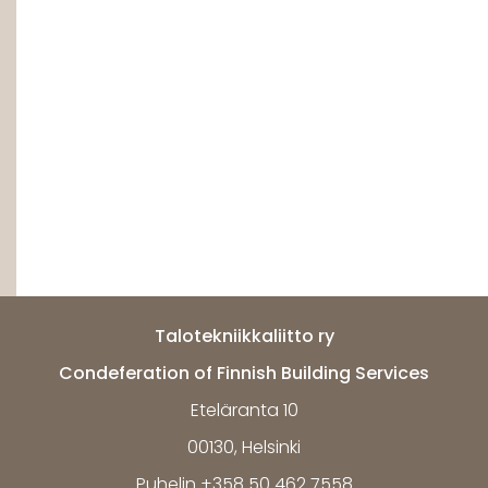
Talotekniikkaliitto ry
Condeferation of Finnish Building Services
Eteläranta 10
00130, Helsinki
Puhelin +358 50 462 7558