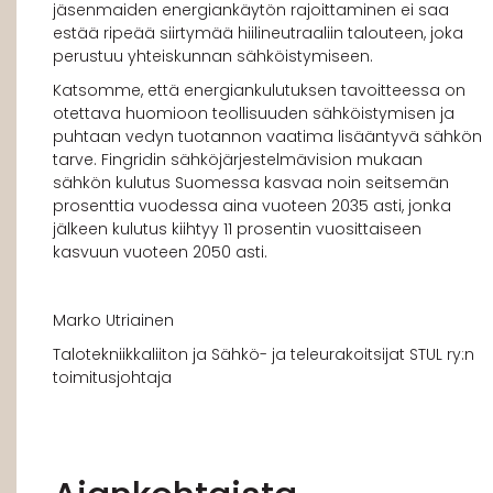
jäsenmaiden energiankäytön rajoittaminen ei saa
estää ripeää siirtymää hiilineutraaliin talouteen, joka
perustuu yhteiskunnan sähköistymiseen.
Katsomme, että energiankulutuksen tavoitteessa on
otettava huomioon teollisuuden sähköistymisen ja
puhtaan vedyn tuotannon vaatima lisääntyvä sähkön
tarve. Fingridin sähköjärjestelmävision mukaan
sähkön kulutus Suomessa kasvaa noin seitsemän
prosenttia vuodessa aina vuoteen 2035 asti, jonka
jälkeen kulutus kiihtyy 11 prosentin vuosittaiseen
kasvuun vuoteen 2050 asti.
Marko Utriainen
Talotekniikkaliiton ja Sähkö- ja teleurakoitsijat STUL ry:n
toimitusjohtaja