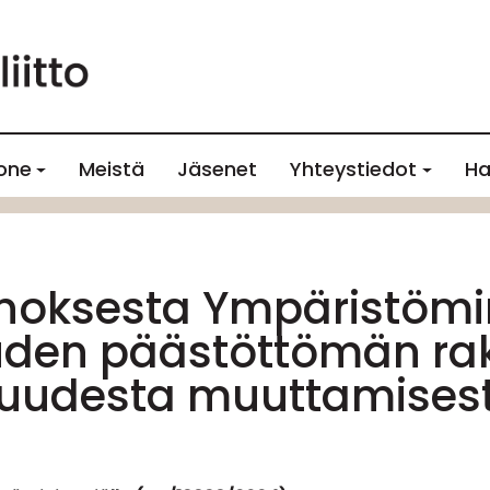
one
Meistä
Jäsenet
Yhteystiedot
Ha
noksesta Ympäristömin
uden päästöttömän r
kuudesta muuttamises