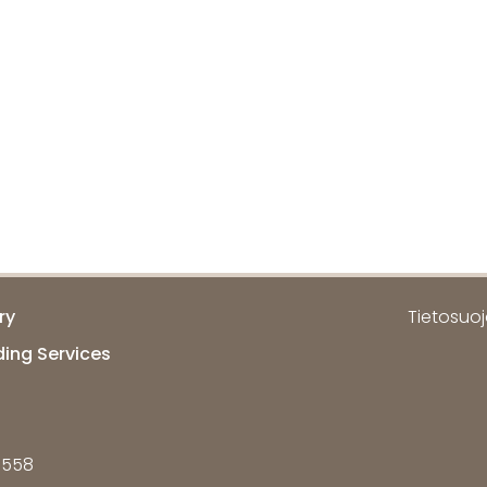
ry
Tietosuoja
ding Services
7558