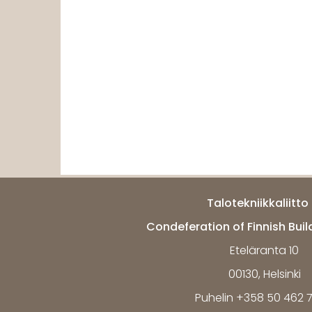
Talotekniikkaliitto 
Condeferation of Finnish Buil
Eteläranta 10
00130, Helsinki
Puhelin +358 50 462 