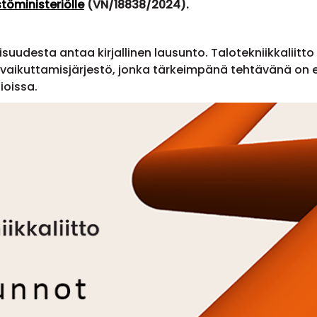
töministeriölle
(VN/18838/2024).
lisuudesta antaa kirjallinen lausunto. Talotekniikkaliitto
 vaikuttamisjärjestö, jonka tärkeimpänä tehtävänä on e
sioissa.