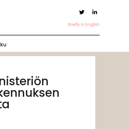
Briefly In English
ku
isteriön
akennuksen
ta