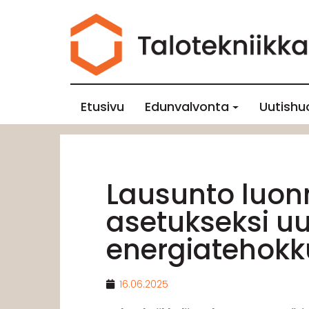
Etusivu
Edunvalvonta
Uutishu
Lausunto luon
asetukseksi u
energiatehok
16.06.2025