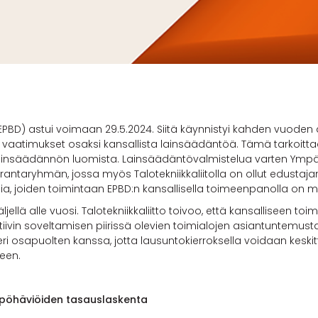
EPBD) astui voimaan 29.5.2024. Siitä käynnistyi kahden vuoden 
vin vaatimukset osaksi kansallista lainsäädäntöä. Tämä tarkoit
lainsäädännön luomista. Lainsäädäntövalmistelua varten Ympäri
ntaryhmän, jossa myös Talotekniikkaliitolla on ollut edustaj
ajia, joiden toimintaan EPBD:n kansallisella toimeenpanolla on m
ellä alle vuosi. Talotekniikkaliitto toivoo, että kansalliseen t
ktiivin soveltamisen piirissä olevien toimialojen asiantuntem
 eri osapuolten kanssa, jotta lausuntokierroksella voidaan kesk
een.
mpöhäviöiden tasauslaskenta