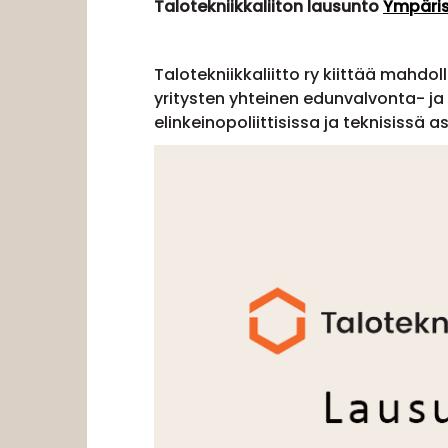
Talotekniikkaliiton lausunto
Ympäris
Talotekniikkaliitto ry kiittää mahdol
yritysten yhteinen edunvalvonta- ja
elinkeinopoliittisissa ja teknisissä a