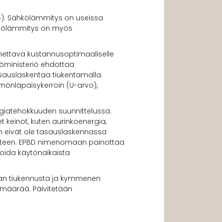
§). Sähkölämmitys on useissa
hkölämmitys on myös
nettava kustannusoptimaaliselle
töministeriö ehdottaa
sauslaskentaa tiukentamalla.
önläpäisykerroin (U-arvo),
giatehokkuuden suunnittelussa.
 keinot, kuten aurinkoenergia,
n eivät ole tasauslaskennassa
kuuteen. EPBD nimenomaan painottaa
imoida käytönaikaista
man tiukennusta ja kymmenen
 määrää. Päivitetään