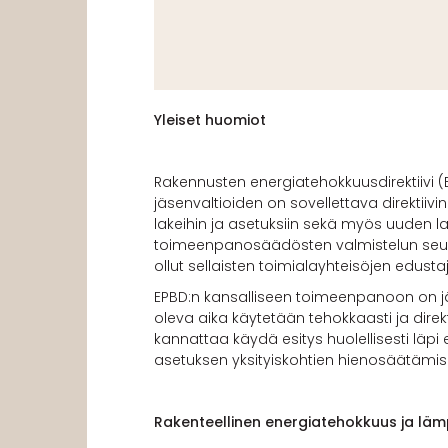
Yleiset huomiot
Rakennusten energiatehokkuusdirektiivi (
jäsenvaltioiden on sovellettava direktii
lakeihin ja asetuksiin sekä myös uuden 
toimeenpanosäädösten valmistelun seura
ollut sellaisten toimialayhteisöjen edust
EPBD:n kansalliseen toimeenpanoon on jälj
oleva aika käytetään tehokkaasti ja dire
kannattaa käydä esitys huolellisesti läpi
asetuksen yksityiskohtien hienosäätämis
Rakenteellinen energiatehokkuus ja lä