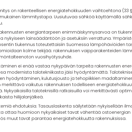
itys on rakenteellisen energiatehokkuuden vaihtoehtona (33 
senmukainen lämmitystapa. Uusiutuvaa sähköä käyttämällä sä
u.
 rakennusten energiantarpeen enimmäiskynnysarvoa on tiuken
a nykyiseen lainsäädäntöön ja asetuksiin verrattuna. Ympäris
entin tiukennus toteutettaisiin Suomessa lämpöhäviöiden ta
ioidaan kolme tekijää: rakennuksen vaipparakenteiden lämm
mmöntalteenoton vuosihyötysuhde.
äminen ei enää vastaa nykypäivän tarpeita rakennusten ener
 modernista talotekniikasta jäisi hyödyntämättä. Talotekniset
en hyödyntäminen, kulutusjousto ja tehopiikkien madaltamine
on merkittävä vaikutus rakennuksen todelliseen energiatehok
 Nykyaikaisilla taloteknisillä ratkaisuilla voi merkittävästi opt
ista hiilijalanjälkeä.
emiä ehdotuksia: Tasauslaskenta säilytetään nykyisellään il
oka ottaa huomioon nykyaikaiset tavat vähentää ostoenergian
yös muut tavat parantaa energiatehokkuutta rakennuksissa.