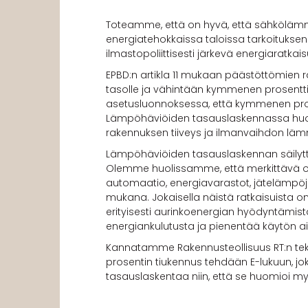
Toteamme, että on hyvä, että sähkölämm
energiatehokkaissa taloissa tarkoituk
ilmastopoliittisesti järkevä energiaratkais
EPBD:n artikla 11 mukaan päästöttömien
tasolle ja vähintään kymmenen prosentti
asetusluonnoksessa, että kymmenen pros
Lämpöhäviöiden tasauslaskennassa huom
rakennuksen tiiveys ja ilmanvaihdon lä
Lämpöhäviöiden tasauslaskennan säilytt
Olemme huolissamme, että merkittävä osa
automaatio, energiavarastot, jätelämpöj
mukana. Jokaisella näistä ratkaisuista 
erityisesti aurinkoenergian hyödyntämistä.
energiankulutusta ja pienentää käytön aika
Kannatamme Rakennusteollisuus RT:n tek
prosentin tiukennus tehdään E-lukuun, j
tasauslaskentaa niin, että se huomioi m