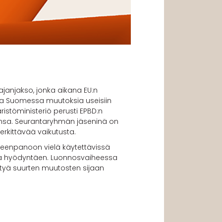
ajanjakso, jonka aikana EU:n
taa Suomessa muutoksia useisiin
stöministeriö perusti EPBD:n
ansa. Seurantaryhmän jäseninä on
erkittävää vaikutusta.
oimeenpanoon vielä käytettävissä
usta hyödyntäen. Luonnosvaiheessa
ittyä suurten muutosten sijaan