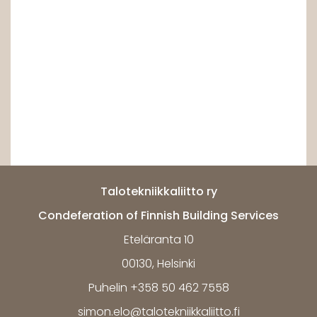
Talotekniikkaliitto ry
Condeferation of Finnish Building Services
Eteläranta 10
00130, Helsinki
Puhelin +358 50 462 7558
simon.elo@talotekniikkaliitto.fi