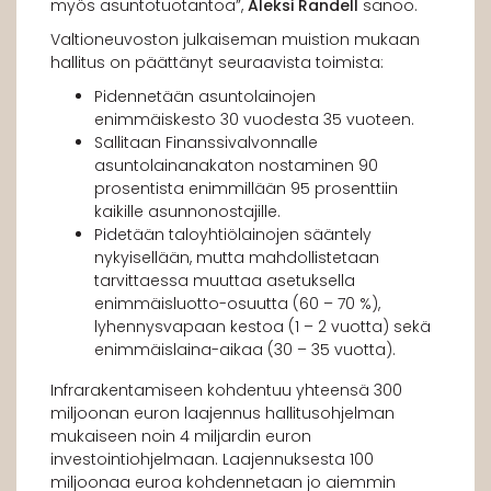
myös asuntotuotantoa”,
Aleksi Randell
sanoo.
Valtioneuvoston julkaiseman muistion mukaan
hallitus on päättänyt seuraavista toimista:
Pidennetään asuntolainojen
enimmäiskesto 30 vuodesta 35 vuoteen.
Sallitaan Finanssivalvonnalle
asuntolainanakaton nostaminen 90
prosentista enimmillään 95 prosenttiin
kaikille asunnonostajille.
Pidetään taloyhtiölainojen sääntely
nykyisellään, mutta mahdollistetaan
tarvittaessa muuttaa asetuksella
enimmäisluotto-osuutta (60 – 70 %),
lyhennysvapaan kestoa (1 – 2 vuotta) sekä
enimmäislaina-aikaa (30 – 35 vuotta).
Infrarakentamiseen kohdentuu yhteensä 300
miljoonan euron laajennus hallitusohjelman
mukaiseen noin 4 miljardin euron
investointiohjelmaan. Laajennuksesta 100
miljoonaa euroa kohdennetaan jo aiemmin