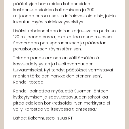
päätettyjen hankkeiden kohonneiden
kustannusarvioiden kattamiseen ja 200
miljoonaa euroa useisiin infrainvestointeihin, joihin
lukeutuu myös raideleveysselvitys.
Lisäksi kohdennetaan infran korjausvelan purkuun
120 miljoonaa euroa, joka kattaa muun muassa
Savonradan perusparannuksen ja pääradan
peruskorjauksen käynnistämisen.
”Infraan panostaminen on välttämätöntä
kasvuedellytysten ja huoltovarmuuden
turvaamiseksi. Nyt tehdyt päätökset varmistavat
monien tärkeiden hankkeiden etenemisen”,
Randell toteaa.
Randell painottaa myös, että Suomen länteen
kytkeytymisen ja saavutettavuuden tahtotilaa
pitää edelleen konkretisoida. ”Sen merkitystä ei
voi ylikorostaa vallitsevassa tilanteessa.”
Lähde:
Rakennusteollisuus RT