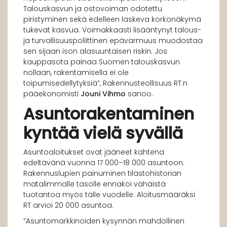
Talouskasvun ja ostovoiman odotettu
piristyminen sekä edelleen laskeva korkonäkymä
tukevat kasvua. Voimakkaasti lisääntynyt talous-
ja turvallisuuspoliittinen epävarmuus muodostaa
sen sijaan ison alasuuntaisen riskin. Jos
kauppasota painaa Suomen talouskasvun
nollaan, rakentamisella ei ole
toipumisedellytyksiä”, Rakennusteollisuus RT:n
pääekonomisti
Jouni Vihmo
sanoo.
Asuntorakentaminen
kyntää vielä syvällä
Asuntoaloitukset ovat jääneet kahtena
edeltävänä vuonna 17 000–18 000 asuntoon.
Rakennuslupien painuminen tilastohistorian
matalimmalle tasolle ennakoi vähäistä
tuotantoa myös tälle vuodelle. Aloitusmääräksi
RT arvioi 20 000 asuntoa.
”Asuntomarkkinoiden kysynnän mahdollinen