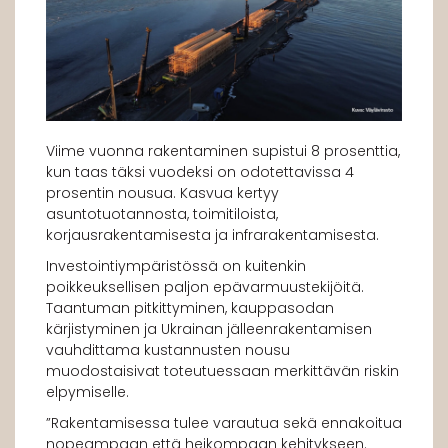
Viime vuonna rakentaminen supistui 8 prosenttia,
kun taas täksi vuodeksi on odotettavissa 4
prosentin nousua. Kasvua kertyy
asuntotuotannosta, toimitiloista,
korjausrakentamisesta ja infrarakentamisesta.
Investointiympäristössä on kuitenkin
poikkeuksellisen paljon epävarmuustekijöitä.
Taantuman pitkittyminen, kauppasodan
kärjistyminen ja Ukrainan jälleenrakentamisen
vauhdittama kustannusten nousu
muodostaisivat toteutuessaan merkittävän riskin
elpymiselle.
”Rakentamisessa tulee varautua sekä ennakoitua
nopeampaan että heikompaan kehitykseen.