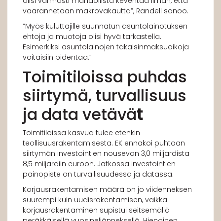
olisi varmasti mahdollista keventää ilman, että
vaarannetaan makrovakautta”, Randell sanoo.
”Myös kuluttajille suunnatun asuntolainotuksen
ehtoja ja muotoja olisi hyvä tarkastella.
Esimerkiksi asuntolainojen takaisinmaksuaikoja
voitaisiin pidentää.”
Toimitiloissa puhdas
siirtymä, turvallisuus
ja data vetävä
t
Toimitiloissa kasvua tulee etenkin
teollisuusrakentamisesta. EK ennakoi puhtaan
siirtymän investointien nousevan 3,0 miljardista
8,5 miljardiin euroon. Jatkossa investointien
painopiste on turvallisuudessa ja datassa.
Korjausrakentamisen määrä on jo viidenneksen
suurempi kuin uudisrakentamisen, vaikka
korjausrakentaminen supistui seitsemällä
peräkkäisellä vuosineljänneksellä. Hienoinen