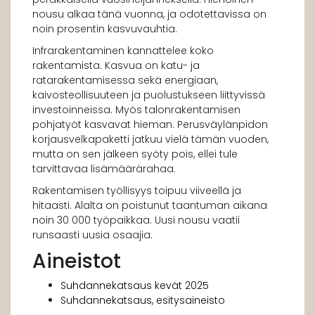
nousu alkaa tänä vuonna, ja odotettavissa on
noin prosentin kasvuvauhtia.
Infrarakentaminen kannattelee koko
rakentamista. Kasvua on katu- ja
ratarakentamisessa sekä energiaan,
kaivosteollisuuteen ja puolustukseen liittyvissä
investoinneissa. Myös talonrakentamisen
pohjatyöt kasvavat hieman. Perusväylänpidon
korjausvelkapaketti jatkuu vielä tämän vuoden,
mutta on sen jälkeen syöty pois, ellei tule
tarvittavaa lisämäärärahaa.
Rakentamisen työllisyys toipuu viiveellä ja
hitaasti. Alalta on poistunut taantuman aikana
noin 30 000 työpaikkaa. Uusi nousu vaatii
runsaasti uusia osaajia.
Aineistot
Suhdannekatsaus kevät 2025
Suhdannekatsaus, esitysaineisto