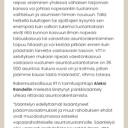
reipas viriäminen yhdessä vähäisen tarjonnan
kanssa voi johtaa nopeaankin tuotannon
vaihteluun ja asumisen hinnan nousuun. Tällä
hetkellä kuluttajien tai sijoittajien kysyntä sen
enempää kuin valtion tukema tuotantokaan
eivät riitä kunnon kasvuun.Ilman nopeaa
talouskasvua tai varavirtaa asuntorakentaminen
toipuu hitaasti ja voi kestää pitkään ennen kuin
päästään tarvetta vastaavaan tasoon. VTT:n
selvityksen mukaan ripeää väestönkasvua
vastaava vuotuinen asuntotuotantotarve on 36
000 asuntoa. Kuluva vuosi on jo kolmas, jolloin
jäämme kauas tästä määrästä”, Vihmo toteaa.
Rakennusteollisuus RT:n toimitusjohtaja
Aleksi
Randellin
mielestä kiristynyt pankkisääntely
uhkaa riittävää asuntorakentamista.
”Sääntelyn edellyttämät lisääntyneet
pääomavaatimukset ja muut rahoituksen ehdot
ovat muodostumassa esteeksi
vapaarahoitteiselle asuntotuotannolle. Sääntelyä