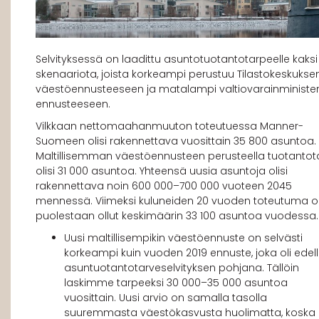
Selvityksessä on laadittu asuntotuotantotarpeelle kaksi
skenaariota, joista korkeampi perustuu Tilastokeskukse
väestöennusteeseen ja matalampi valtiovarainminister
ennusteeseen.
Vilkkaan nettomaahanmuuton toteutuessa Manner-
Suomeen olisi rakennettava vuosittain 35 800 asuntoa.
Maltillisemman väestöennusteen perusteella tuotantot
olisi 31 000 asuntoa. Yhteensä uusia asuntoja olisi
rakennettava noin 600 000–700 000 vuoteen 2045
mennessä. Viimeksi kuluneiden 20 vuoden toteutuma o
puolestaan ollut keskimäärin 33 100 asuntoa vuodessa.
Uusi maltillisempikin väestöennuste on selvästi
korkeampi kuin vuoden 2019 ennuste, joka oli edell
asuntuotantotarveselvityksen pohjana. Tällöin
laskimme tarpeeksi 30 000–35 000 asuntoa
vuosittain. Uusi arvio on samalla tasolla
suuremmasta väestökasvusta huolimatta, koska