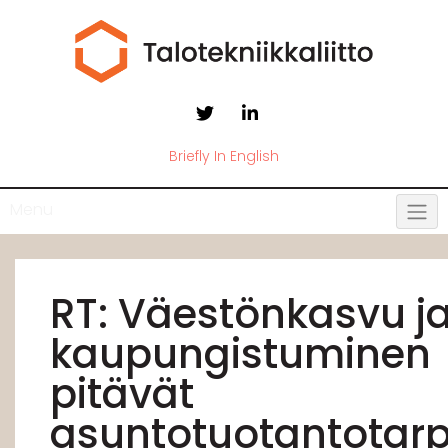
Briefly In English
Menu
RT: Väestönkasvu j
kaupungistuminen
pitävät
asuntotuotantotar