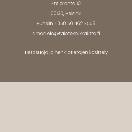
Eteläranta 10
00130, Helsinki
Puhelin +358 50 462 7558
simon.elo@talotekniikkaliitto.fi
Tietosuoja ja henkilötietojen käsittely
WordPress
Di Multipurpose
Theme