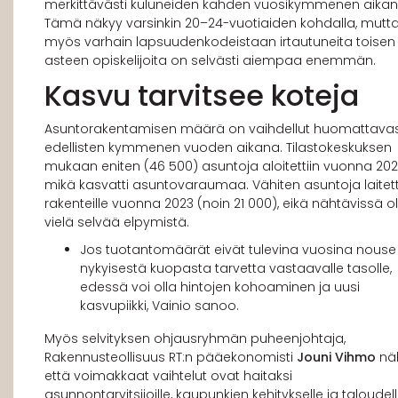
merkittävästi kuluneiden kahden vuosikymmenen aikan
Tämä näkyy varsinkin 20–24-vuotiaiden kohdalla, mutt
myös varhain lapsuudenkodeistaan irtautuneita toisen
asteen opiskelijoita on selvästi aiempaa enemmän.
Kasvu tarvitsee koteja
Asuntorakentamisen määrä on vaihdellut huomattavas
edellisten kymmenen vuoden aikana. Tilastokeskuksen
mukaan eniten (46 500) asuntoja aloitettiin vuonna 2021
mikä kasvatti asuntovaraumaa. Vähiten asuntoja laitett
rakenteille vuonna 2023 (noin 21 000), eikä nähtävissä o
vielä selvää elpymistä.
Jos tuotantomäärät eivät tulevina vuosina nouse
nykyisestä kuopasta tarvetta vastaavalle tasolle,
edessä voi olla hintojen kohoaminen ja uusi
kasvupiikki, Vainio sanoo.
Myös selvityksen ohjausryhmän puheenjohtaja,
Rakennusteollisuus RT:n pääekonomisti
Jouni Vihmo
näk
että voimakkaat vaihtelut ovat haitaksi
asunnontarvitsijoille, kaupunkien kehitykselle ja taloudell