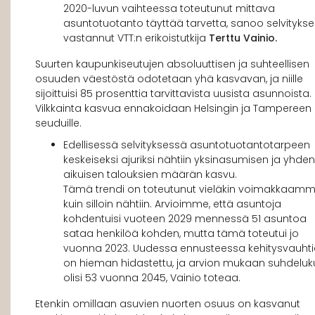
2020-luvun vaihteessa toteutunut mittava
asuntotuotanto täyttää tarvetta, sanoo selvitykse
vastannut VTT:n erikoistutkija
Terttu Vainio.
Suurten kaupunkiseutujen absoluuttisen ja suhteellisen
osuuden väestöstä odotetaan yhä kasvavan, ja niille
sijoittuisi 85 prosenttia tarvittavista uusista asunnoista.
Vilkkainta kasvua ennakoidaan Helsingin ja Tampereen
seuduille.
Edellisessä selvityksessä asuntotuotantotarpeen
keskeiseksi ajuriksi nähtiin yksinasumisen ja yhden
aikuisen talouksien määrän kasvu.
Tämä trendi on toteutunut vieläkin voimakkaamm
kuin silloin nähtiin. Arvioimme, että asuntoja
kohdentuisi vuoteen 2029 mennessä 51 asuntoa
sataa henkilöä kohden, mutta tämä toteutui jo
vuonna 2023. Uudessa ennusteessa kehitysvauht
on hieman hidastettu, ja arvion mukaan suhdeluk
olisi 53 vuonna 2045, Vainio toteaa.
Etenkin omillaan asuvien nuorten osuus on kasvanut