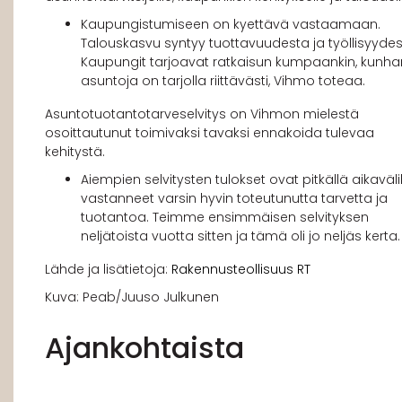
Kaupungistumiseen on kyettävä vastaamaan.
Talouskasvu syntyy tuottavuudesta ja työllisyydes
Kaupungit tarjoavat ratkaisun kumpaankin, kunha
asuntoja on tarjolla riittävästi, Vihmo toteaa.
Asuntotuotantotarveselvitys on Vihmon mielestä
osoittautunut toimivaksi tavaksi ennakoida tulevaa
kehitystä.
Aiempien selvitysten tulokset ovat pitkällä aikaväli
vastanneet varsin hyvin toteutunutta tarvetta ja
tuotantoa. Teimme ensimmäisen selvityksen
neljätoista vuotta sitten ja tämä oli jo neljäs kerta.
Lähde ja lisätietoja:
Rakennusteollisuus RT
Kuva: Peab/Juuso Julkunen
Ajankohtaista