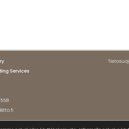
ry
Tietosuoja
ding Services
7558
itto.fi