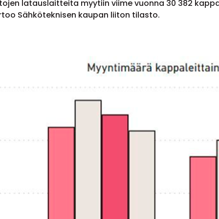
ojen latauslaitteita myytiin viime vuonna 30 382 kappa
oo Sähköteknisen kaupan liiton tilasto.