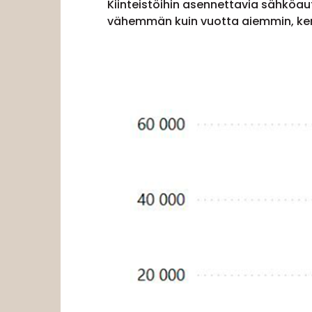
Kiinteistöihin asennettavia sähköaut
vähemmän kuin vuotta aiemmin, kert