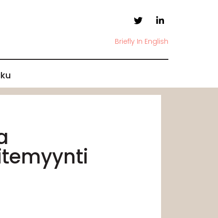
Briefly In English
ku
a
aitemyynti