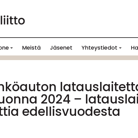
one
Meistä
Jäsenet
Yhteystiedot
Ha
hköauton latauslaitett
 vuonna 2024 – latausl
ttia edellisvuodesta