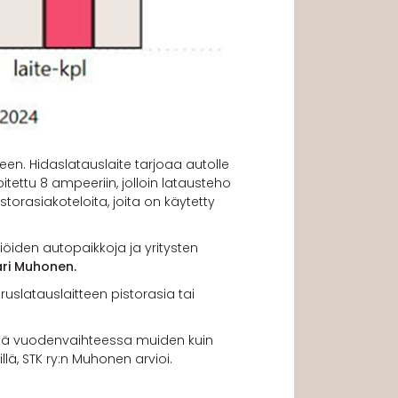
een. Hidaslatauslaite tarjoaa autolle
oitettu 8 ampeeriin, jolloin latausteho
torasiakoteloita, joita on käytetty
öiden autopaikkoja ja yritysten
ri Muhonen.
ruslatauslaitteen pistorasia tai
 että vuodenvaihteessa muiden kuin
lä, STK ry:n Muhonen arvioi.