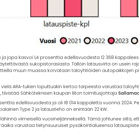
a ja jopa kasvoi 1,4 prosenttia edellisvuodesta 12 368 kappalees
käytettävästä sukopistorasiasta. Tällöin latausvirta on usein raj
laitteilla muun muassa korvataan taloyhtiöiden autopaikkojen pis
vielä ARA-tukien loputtuakin kertoo tarpeesta varustaa taloyhti
 tiivistää Sähköteknisen kaupan liiton toimitusjohtaja
Sallamaa
osenttia edellisvuodesta ja oli 18 014 kappaletta vuonna 2024. Pe
ppalainen Type 2 ja latausteho on enintään 22 kW.
ä lähinnä viimeisellä vuosineljänneksellä. Tämä johtunee siitä,
äaika varustaa tietynsuuruiset pysäköintialueensa latauspisteil