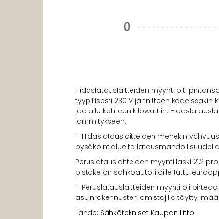
Hidaslatauslaitteiden myynti piti pintans
tyypillisesti 230 V jännitteen kodeissakin 
jää alle kahteen kilowattiin. Hidaslataus
lämmitykseen.
– Hidaslatauslaitteiden menekin vahvuus 
pysäköintialueita latausmahdollisuudella,
Peruslatauslaitteiden myynti laski 21,2 pr
pistoke on sähköautoilijoille tuttu euroo
– Peruslatauslaitteiden myynti oli pirteä
asuinrakennusten omistajilla täyttyi määr
Lähde:
Sähkötekniset Kaupan liitto