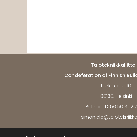
Talotekniikkaliitto 
Condeferation of Finnish Buil
Eteläranta 10
00130, Helsinki
Puhelin +358 50 462 
simon.elo@talotekniikkali