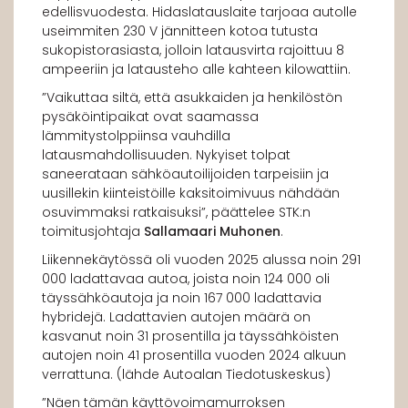
edellisvuodesta. Hidaslatauslaite tarjoaa autolle
useimmiten 230 V jännitteen kotoa tutusta
sukopistorasiasta, jolloin latausvirta rajoittuu 8
ampeeriin ja latausteho alle kahteen kilowattiin.
”Vaikuttaa siltä, että asukkaiden ja henkilöstön
pysäköintipaikat ovat saamassa
lämmitystolppiinsa vauhdilla
latausmahdollisuuden. Nykyiset tolpat
saneerataan sähköautoilijoiden tarpeisiin ja
uusillekin kiinteistöille kaksitoimivuus nähdään
osuvimmaksi ratkaisuksi”, päättelee STK:n
toimitusjohtaja
Sallamaari Muhonen
.
Liikennekäytössä oli vuoden 2025 alussa noin 291
000 ladattavaa autoa, joista noin 124 000 oli
täyssähköautoja ja noin 167 000 ladattavia
hybridejä. Ladattavien autojen määrä on
kasvanut noin 31 prosentilla ja täyssähköisten
autojen noin 41 prosentilla vuoden 2024 alkuun
verrattuna. (lähde Autoalan Tiedotuskeskus)
”Näen tämän käyttövoimamurroksen