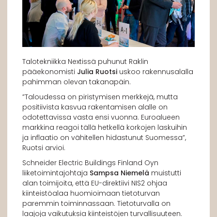
Talotekniikka Nextissä puhunut Raklin
pääekonomisti
Julia Ruotsi
uskoo rakennusalalla
pahimman olevan takanapäin.
”Taloudessa on piristymisen merkkejä, mutta
positiivista kasvua rakentamisen alalle on
odotettavissa vasta ensi vuonna. Euroalueen
markkina reagoi tällä hetkellä korkojen laskuihin
ja inflaatio on vähitellen hidastunut Suomessa”,
Ruotsi arvioi.
Schneider Electric Buildings Finland Oyn
liiketoimintajohtaja
Sampsa Niemelä
muistutti
alan toimijoita, että EU-direktiivi NIS2 ohjaa
kiinteistöalaa huomioimaan tietoturvan
paremmin toiminnassaan. Tietoturvalla on
laajoja vaikutuksia kiinteistöjen turvallisuuteen.