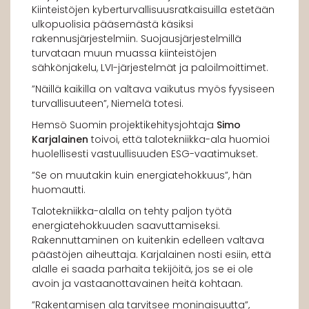
Kiinteistöjen kyberturvallisuusratkaisuilla estetään
ulkopuolisia pääsemästä käsiksi
rakennusjärjestelmiin. Suojausjärjestelmillä
turvataan muun muassa kiinteistöjen
sähkönjakelu, LVI-järjestelmät ja paloilmoittimet.
”Näillä kaikilla on valtava vaikutus myös fyysiseen
turvallisuuteen”, Niemelä totesi.
Hemsö Suomin projektikehitysjohtaja
Simo
Karjalainen
toivoi, että talotekniikka-ala huomioi
huolellisesti vastuullisuuden ESG-vaatimukset.
”Se on muutakin kuin energiatehokkuus”, hän
huomautti.
Talotekniikka-alalla on tehty paljon työtä
energiatehokkuuden saavuttamiseksi.
Rakennuttaminen on kuitenkin edelleen valtava
päästöjen aiheuttaja. Karjalainen nosti esiin, että
alalle ei saada parhaita tekijöitä, jos se ei ole
avoin ja vastaanottavainen heitä kohtaan.
”Rakentamisen ala tarvitsee moninaisuutta”,