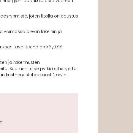
ja energian loppukulutusta vuoteen
osryhmistä, joten liitolla on edustus
voimassa oleviin lakeihin ja
tuksen tavoitteena on käyttää
sten ja rakennusten
tä. Suomen tulee pyrkiä siihen, että
mman kustannustehokkaasti”,
arvioi
n.