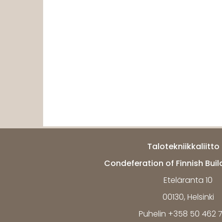
Talotekniikkaliitto 
Condeferation of Finnish Buil
Eteläranta 10
00130, Helsinki
Puhelin +358 50 462 