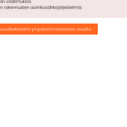
ran vaatimuksia.
in rakennusten aurinkosähköjärjestelmiä.
sdirektiivistä ympäristöministeriön sivuilta