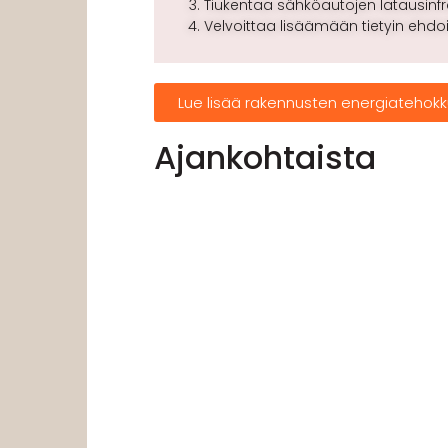
Tiukentaa sähköautojen latausinf
Velvoittaa lisäämään tietyin ehdo
Lue lisää rakennusten energiatehokkuu
Ajankohtaista