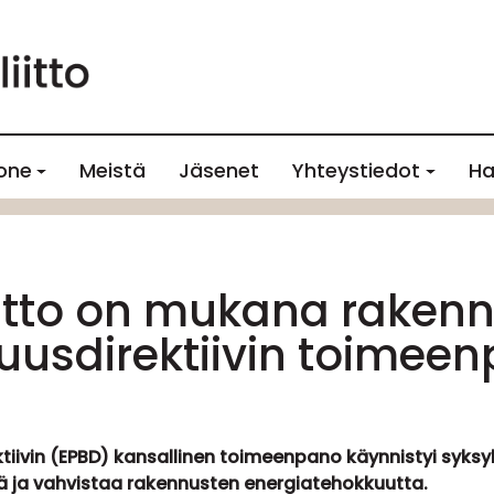
one
Meistä
Jäsenet
Yhteystiedot
Ha
iitto on mukana raken
uusdirektiivin toimee
ivin (EPBD) kansallinen toimeenpano käynnistyi syksyl
ja vahvistaa rakennusten energiatehokkuutta.