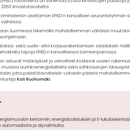
(EPBD) tavoitteena on vähentää EU:ssa kiinteistöjen päästöjä 
2050 ilmastotavoitetta.
istöministeriön asettaman EPBD:n kansallisen seurantaryhmän sid
a vaiheissa.
taan Suomessa tekemällä mahdollisimman vähäisiä muutoksia 
tusohjelmaan.
toksia sekä uudis- että korjausrakentamisen säädöksiin. Halli
ehokkaita tapoja EPBD:n kansallisessa toimeenpanossa.
an astuvat määräykset ja velvoitteet koskevat uusien rakennu
muassa aurinkoenergialaitteita sekä sähköautojen latauspistei
nnetään, jotta päästötavoitteisiin voitaisiin päästä mahdollisi
antuntija
Kati Ruohomäki
.
…
ergiamuodon kertoimiin, energiatodistuksiin ja E-lukulaskentaa
 automaatiota ja älyvalmiutta.