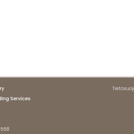
ry
Tietosuoja
ding Services
7558