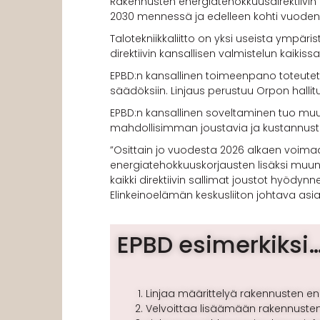
Rakennusten energiatehokkuusdirektiivin 
2030 mennessä ja edelleen kohti vuoden 
Talotekniikkaliitto on yksi useista ympär
direktiivin kansallisen valmistelun kaikiss
EPBD:n kansallinen toimeenpano toteute
säädöksiin. Linjaus perustuu Orpon halli
EPBD:n kansallinen soveltaminen tuo muu
mahdollisimman joustavia ja kustannust
”Osittain jo vuodesta 2026 alkaen voima
energiatehokkuuskorjausten lisäksi muun 
kaikki direktiivin sallimat joustot hyödy
Elinkeinoelämän keskusliiton johtava asi
EPBD esimerkiksi
Linjaa määrittelyä rakennusten en
Velvoittaa lisäämään rakennusten