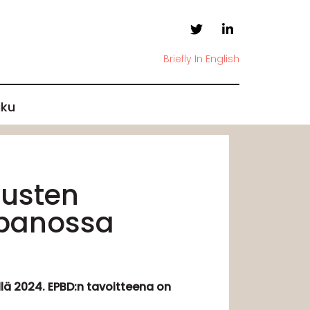
Briefly In English
ku
nusten
npanossa
lä 2024. EPBD:n tavoitteena on