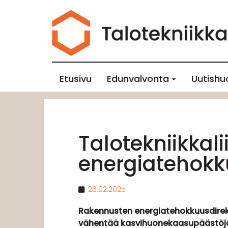
Etusivu
Edunvalvonta
Uutishu
Talotekniikkal
energiatehokk
26.02.2025
Rakennusten energiatehokkuusdirekti
vähentää kasvihuonekaasupäästöjä 