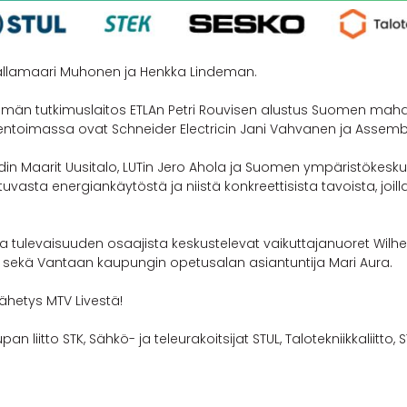
Sallamaari Muhonen ja Henkka Lindeman.
män tutkimuslaitos ETLAn Petri Rouvisen alustus Suomen mahd
oimassa ovat Schneider Electricin Jani Vahvanen ja Assembl
ridin Maarit Uusitalo, LUTin Jero Ahola ja Suomen ympäristökes
vasta energiankäytöstä ja niistä konkreettisista tavoista, joil
 tulevaisuuden osaajista keskustelevat vaikuttajanuoret Wilhel
nen sekä Vantaan kaupungin opetusalan asiantuntija Mari Aura.
lähetys MTV Livestä!
 liitto STK, Sähkö- ja teleurakoitsijat STUL, Talotekniikkaliitto, 