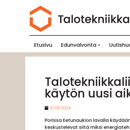
Etusivu
Edunvalvonta
Uutishu
Talotekniikkal
käytön uusi ai
10.06.2024
Porissa Eetunaukion lavalla käydään 
keskustelevat siitä miksi energiate