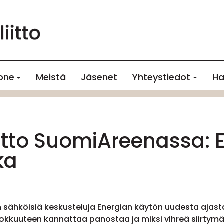
one
Meistä
Jäsenet
Yhteystiedot
Ha
iitto SuomiAreenassa: 
ka
sähköisiä keskusteluja Energian käytön uudesta ajasta 
hokkuuteen kannattaa panostaa ja miksi vihreä siirtym