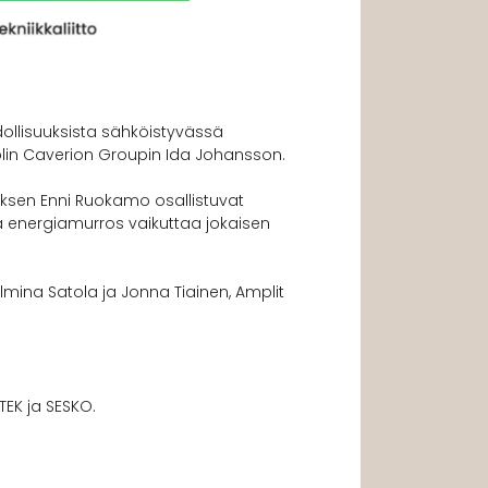
ollisuuksista sähköistyvässä
in Caverion Groupin Ida Johansson.
kuksen Enni Ruokamo osallistuvat
la energiamurros vaikuttaa jokaisen
mina Satola ja Jonna Tiainen, Amplit
STEK ja SESKO.