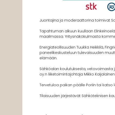
Juontajina ja moderaattorina toimivat 
Tapahtuman alkuun kuullaan Elinkeinoelä
maailmassa. Yritysnäkökulmasta komment
Energiateollisuuden Tuukka Heikkilä, Fing
paneelikeskusteluun tulevaisuuden muuttu
elämään.
Sähköalan koulutuksesta, vetovoimasta ja
oy:n liiketoimintajohtaja Mikko Kaijalai
Tervetuloa paikan päälle Poriin tai katso 
Tilaisuuden järjestävät Sähköteknisen kaupan