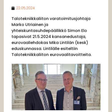
22.05.2024
Talotekniikkaliiton varatoimitusjohtaja
Marko Utriainen ja
yhteiskuntasuhdepäällikkö Simon Elo
tapasivat 21.5.2024 kansanedustaja,
eurovaaliehdokas Mika Lintilän (kesk)
eduskunnassa. Lintilälle esiteltiin
Talotekniikkaliiton eurovaalitavoitteita.