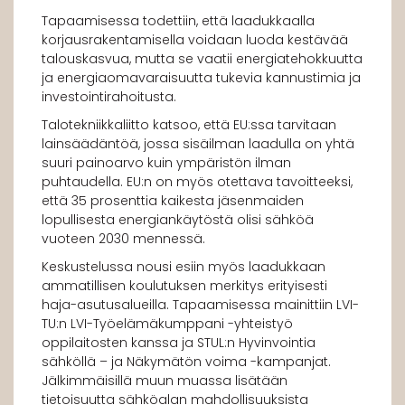
Tapaamisessa todettiin, että laadukkaalla
korjausrakentamisella voidaan luoda kestävää
talouskasvua, mutta se vaatii energiatehokkuutta
ja energiaomavaraisuutta tukevia kannustimia ja
investointirahoitusta.
Talotekniikkaliitto katsoo, että EU:ssa tarvitaan
lainsäädäntöä, jossa sisäilman laadulla on yhtä
suuri painoarvo kuin ympäristön ilman
puhtaudella. EU:n on myös otettava tavoitteeksi,
että 35 prosenttia kaikesta jäsenmaiden
lopullisesta energiankäytöstä olisi sähköä
vuoteen 2030 mennessä.
Keskustelussa nousi esiin myös laadukkaan
ammatillisen koulutuksen merkitys erityisesti
haja-asutusalueilla. Tapaamisessa mainittiin LVI-
TU:n LVI-Työelämäkumppani -yhteistyö
oppilaitosten kanssa ja STUL:n Hyvinvointia
sähköllä – ja Näkymätön voima -kampanjat.
Jälkimmäisillä muun muassa lisätään
tietoisuutta sähköalan mahdollisuuksista