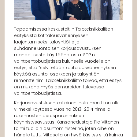
Tapaamisessa keskusteltiin Talotekniikkaliiton
esityksistä kotitalousvähennyksen
laajentamiseksi taloyhtiöille ja
suhdanneluontoisen korjausavustuksen
mahdollisesta käyttöönotosta. SDP:n
vaihtoehtobudjetissa kuluneelle vuodelle on
esitys, että ”selvitetään kotitalousvähennyksen
käyttöä asunto-osakkeen ja taloyhtiön
remontteihin”. Talotekniikkaliitto toivoo, että esitys
on mukana myös demareiden tulevassa
vaihtoehtobudjetissa.
Korjausavustuksen kaltainen instrumentti on ollut
viimeksi käytössä vuosina 2013–2014 nimellä
rakennusten perusparannuksen
käynnistysavustus. Kansanedustaja Pia Viitanen
toimi tuolloin asuntoministerinä, joten aihe on
hänelle tuttu. Viitasella on hyvä käsitys siitä kuinka