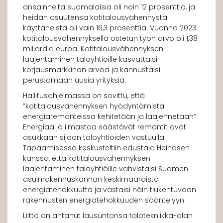
ansainneita suomalaisia oli noin 12 prosenttia, ja
heidän osuutensa kotitalousvähennystä
käyttäneistä oli vain 16,3 prosenttia. Vuonna 2023
kotitalousvähennyksellä ostetun työn arvo oli 1,38
miljardia euroa. Kotitalousvähennyksen
laajentaminen taloyhtiöille kasvattaisi
korjausmarkkinan arvoa ja kannustaisi
perustamaan uusia yrityksiä.
Hallitusohjelmassa on sovittu, että
”kotitalousvähennyksen hyödyntämistä
energiaremonteissa kehitetään ja laajennetaan”.
Energiaa ja ilmastoa säästävät remontit ovat
asukkaan sijaan taloyhtiöiden vastuulla.
Tapaamisessa keskusteltiin edustaja Heinosen
kanssa, että kotitalousvähennyksen
laajentaminen taloyhtiöille vahvistaisi Suomen
asuinrakennuskannan keskimääräistä
energiatehokkuutta ja vastaisi näin tiukentuvaan
rakennusten energiatehokkuuden sääntelyyn.
Liitto on antanut lausuntonsa talotekniikka-alan