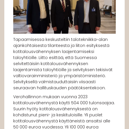
Tapaamisessa keskusteltiin talotekniikka-alan
ajankohtaisesta tilanteesta ja liiton esityksestä
kotitalousvähennyksen laajentamiseksi
taloyhtiöille. Liitto esittää, että Suomessa
selvitettäisiin kotitalousvähennyksen
laajentamista taloyhtiöille ja selvityksen tekisivät
valtiovarainministeriö ja ympäristöministeriö.
Selvityksellä valmistauduttaisiin viisaasti
seuraavan hallituskauden päätöksentekoon.
Verohallinnon mukaan vuonna 2023
kotitalousvähennystä käytti 504 000 tulonsaajaa.
Suurin hyöty kotitalousvähennyksestä on
kohdistunut pieni- ja keskituloisille. Yli puolet
kotitalousvähennystä käyttäneistä ansaitsi alle
50 000 euroa vuodessa. Yli 100 000 euroa