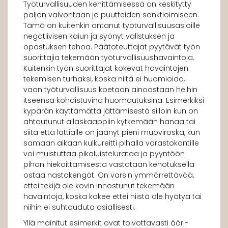
Työturvallisuuden kehittämisessä on keskitytty
paljon valvontaan ja puutteiden sanktioimiseen.
Tämä on kuitenkin antanut työturvallisuusasioille
negatiivisen kaiun ja syönyt valistuksen ja
opastuksen tehoa. Päätoteuttajat pyytävät työn
suorittajia tekemään työturvallisuushavaintoja.
Kuitenkin työn suorittajat kokevat havaintojen
tekemisen turhaksi, koska niitä ei huomioida,
vaan työturvallisuus koetaan ainoastaan heihin
itseensä kohdistuvina huomautuksina. Esimerkiksi
kypärän käyttämättä jättämisestä silloin kun on
ahtautunut allaskaappiin kytkemään hanaa tai
siitä että lattialle on jäänyt pieni muoviroska, kun
samaan aikaan kulkureitti pihalla varastokontille
voi muistuttaa pikaluistelurataa ja pyyntöön
pihan hiekoittamisesta vastataan kehotuksella
ostaa nastakengät. On varsin ymmärrettävää,
ettei tekijä ole kovin innostunut tekemään
havaintoja, koska kokee ettei niistä ole hyötyä tai
niihin ei suhtauduta asiallisesti.
Yllä mainitut esimerkit ovat toivottavasti ääri-