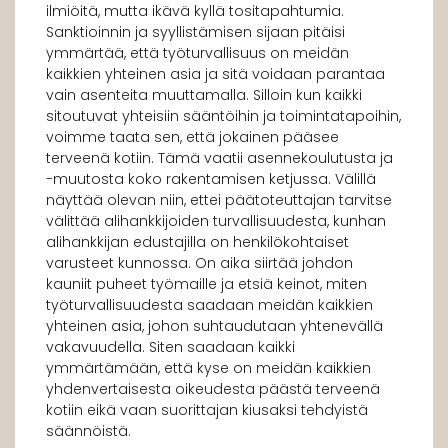
ilmiöitä, mutta ikävä kyllä tositapahtumia.
Sanktioinnin ja syyllistämisen sijaan pitäisi
ymmärtää, että työturvallisuus on meidän
kaikkien yhteinen asia ja sitä voidaan parantaa
vain asenteita muuttamalla. Silloin kun kaikki
sitoutuvat yhteisiin sääntöihin ja toimintatapoihin,
voimme taata sen, että jokainen pääsee
terveenä kotiin. Tämä vaatii asennekoulutusta ja
-muutosta koko rakentamisen ketjussa. Välillä
näyttää olevan niin, ettei päätoteuttajan tarvitse
välittää alihankkijoiden turvallisuudesta, kunhan
alihankkijan edustajilla on henkilökohtaiset
varusteet kunnossa. On aika siirtää johdon
kauniit puheet työmaille ja etsiä keinot, miten
työturvallisuudesta saadaan meidän kaikkien
yhteinen asia, johon suhtaudutaan yhtenevällä
vakavuudella. Siten saadaan kaikki
ymmärtämään, että kyse on meidän kaikkien
yhdenvertaisesta oikeudesta päästä terveenä
kotiin eikä vaan suorittajan kiusaksi tehdyistä
säännöistä.