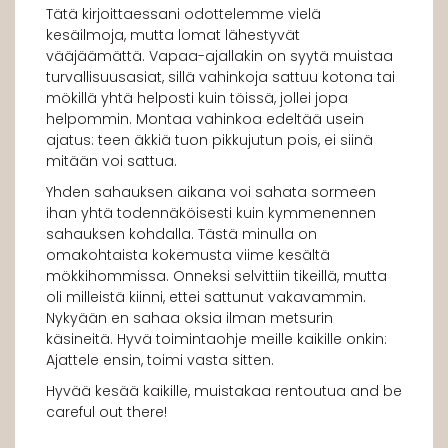
Tätä kirjoittaessani odottelemme vielä
kesäilmoja, mutta lomat lähestyvät
vääjäämättä. Vapaa-ajallakin on syytä muistaa
turvallisuusasiat, sillä vahinkoja sattuu kotona tai
mökillä yhtä helposti kuin töissä, jollei jopa
helpommin. Montaa vahinkoa edeltää usein
ajatus: teen äkkiä tuon pikkujutun pois, ei siinä
mitään voi sattua.
Yhden sahauksen aikana voi sahata sormeen
ihan yhtä todennäköisesti kuin kymmenennen
sahauksen kohdalla. Tästä minulla on
omakohtaista kokemusta viime kesältä
mökkihommissa. Onneksi selvittiin tikeillä, mutta
oli milleistä kiinni, ettei sattunut vakavammin.
Nykyään en sahaa oksia ilman metsurin
käsineitä. Hyvä toimintaohje meille kaikille onkin:
Ajattele ensin, toimi vasta sitten.
Hyvää kesää kaikille, muistakaa rentoutua and be
careful out there!