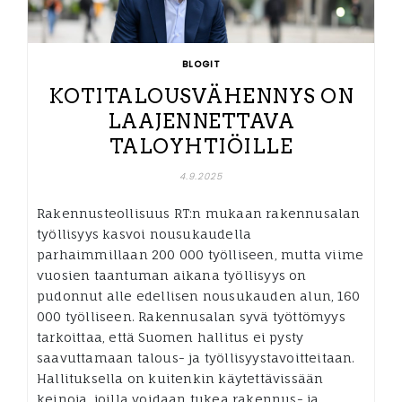
BLOGIT
KOTITALOUSVÄHENNYS ON
LAAJENNETTAVA
TALOYHTIÖILLE
4.9.2025
Rakennusteollisuus RT:n mukaan rakennusalan
työllisyys kasvoi nousukaudella
parhaimmillaan 200 000 työlliseen, mutta viime
vuosien taantuman aikana työllisyys on
pudonnut alle edellisen nousukauden alun, 160
000 työlliseen. Rakennusalan syvä työttömyys
tarkoittaa, että Suomen hallitus ei pysty
saavuttamaan talous- ja työllisyystavoitteitaan.
Hallituksella on kuitenkin käytettävissään
keinoja, joilla voidaan tukea rakennus- ja