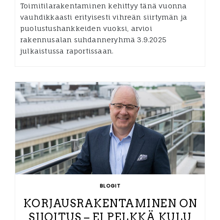
Toimitilarakentaminen kehittyy tänä vuonna
vauhdikkaasti erityisesti vihreän siirtymän ja
puolustushankkeiden vuoksi, arvioi
rakennusalan suhdanneryhmä 3.9.2025
julkaistussa raportissaan.
BLOGIT
KORJAUSRAKENTAMINEN ON
SIJOITUS – EI PELKKÄ KULU