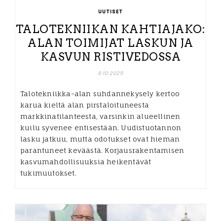
UUTISET
TALOTEKNIIKAN KAHTIAJAKO:
ALAN TOIMIJAT LASKUN JA
KASVUN RISTIVEDOSSA
9.10.2025
Talotekniikka-alan suhdannekysely kertoo
karua kieltä alan pirstaloituneesta
markkinatilanteesta, varsinkin alueellinen
kuilu syvenee entisestään. Uudistuotannon
lasku jatkuu, mutta odotukset ovat hieman
parantuneet keväästä. Korjausrakentamisen
kasvumahdollisuuksia heikentävät
tukimuutokset.