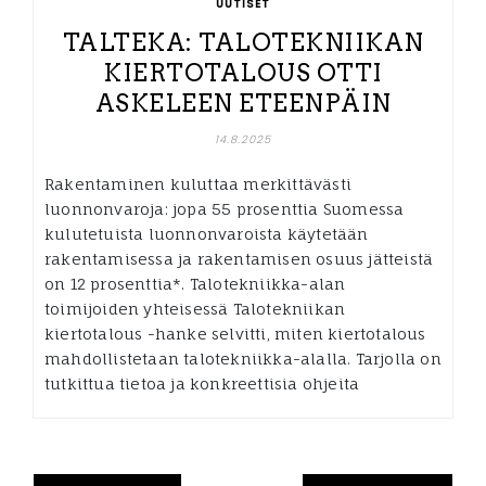
UUTISET
TALTEKA: TALOTEKNIIKAN
KIERTOTALOUS OTTI
ASKELEEN ETEENPÄIN
14.8.2025
Rakentaminen kuluttaa merkittävästi
luonnonvaroja: jopa 55 prosenttia Suomessa
kulutetuista luonnonvaroista käytetään
rakentamisessa ja rakentamisen osuus jätteistä
on 12 prosenttia*. Talotekniikka-alan
toimijoiden yhteisessä Talotekniikan
kiertotalous -hanke selvitti, miten kiertotalous
mahdollistetaan talotekniikka-alalla. Tarjolla on
tutkittua tietoa ja konkreettisia ohjeita