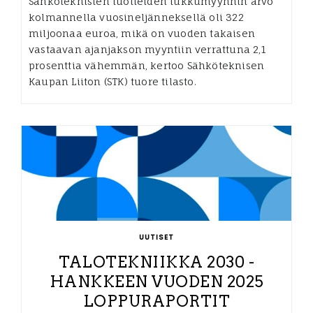
Sähköteknisten tuotteiden tukkumyynnin arvo
kolmannella vuosineljänneksellä oli 322
miljoonaa euroa, mikä on vuoden takaisen
vastaavan ajanjakson myyntiin verrattuna 2,1
prosenttia vähemmän, kertoo Sähköteknisen
Kaupan Liiton (STK) tuore tilasto.
UUTISET
TALOTEKNIIKKA 2030 -
HANKKEEN VUODEN 2025
LOPPURAPORTIT