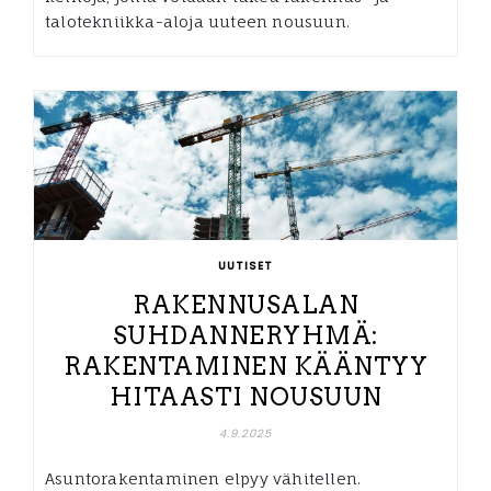
talotekniikka-aloja uuteen nousuun.
UUTISET
RAKENNUSALAN
SUHDANNERYHMÄ:
RAKENTAMINEN KÄÄNTYY
HITAASTI NOUSUUN
4.9.2025
Asuntorakentaminen elpyy vähitellen.