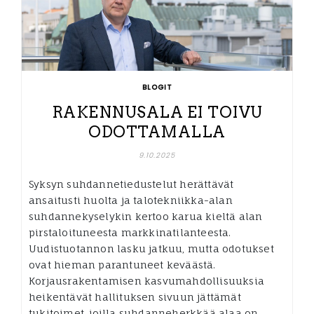
BLOGIT
RAKENNUSALA EI TOIVU
ODOTTAMALLA
9.10.2025
Syksyn suhdannetiedustelut herättävät
ansaitusti huolta ja talotekniikka-alan
suhdannekyselykin kertoo karua kieltä alan
pirstaloituneesta markkinatilanteesta.
Uudistuotannon lasku jatkuu, mutta odotukset
ovat hieman parantuneet keväästä.
Korjausrakentamisen kasvumahdollisuuksia
heikentävät hallituksen sivuun jättämät
tukitoimet, joilla suhdanneherkkää alaa on