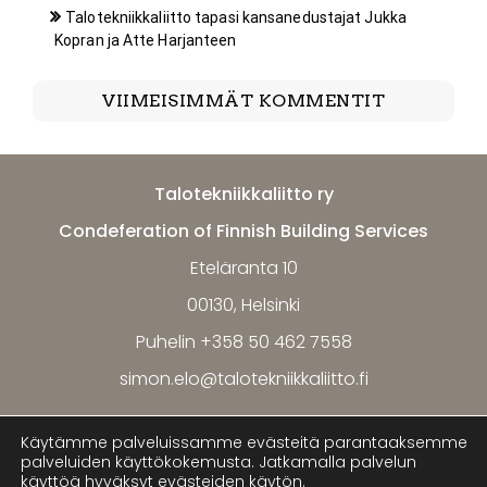
Talotekniikkaliitto tapasi kansanedustajat Jukka
Kopran ja Atte Harjanteen
VIIMEISIMMÄT KOMMENTIT
Talotekniikkaliitto ry
Condeferation of Finnish Building Services
Eteläranta 10
00130, Helsinki
Puhelin +358 50 462 7558
simon.elo@talotekniikkaliitto.fi
Käytämme palveluissamme evästeitä parantaaksemme
Tietosuoja ja henkilötietojen käsittely
palveluiden käyttökokemusta. Jatkamalla palvelun
käyttöä hyväksyt evästeiden käytön.