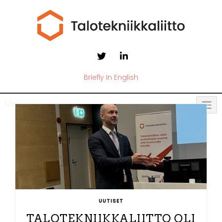
Briefly In English
Menu
UUTISET
TALOTEKNIIKKALIITTO OLI