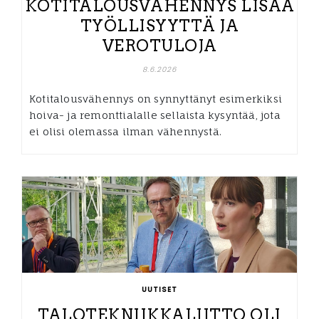
KOTITALOUSVÄHENNYS LISÄÄ
TYÖLLISYYTTÄ JA
VEROTULOJA
8.6.2026
Kotitalousvähennys on synnyttänyt esimerkiksi
hoiva- ja remonttialalle sellaista kysyntää, jota
ei olisi olemassa ilman vähennystä.
UUTISET
TALOTEKNIIKKALIITTO OLI