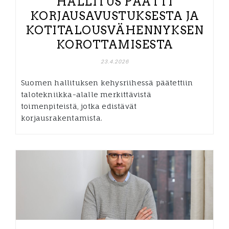
HALLITUS PÄÄTTI
KORJAUSAVUSTUKSESTA JA
KOTITALOUSVÄHENNYKSEN
KOROTTAMISESTA
23.4.2026
Suomen hallituksen kehysriihessä päätettiin
talotekniikka-alalle merkittävistä
toimenpiteistä, jotka edistävät
korjausrakentamista.