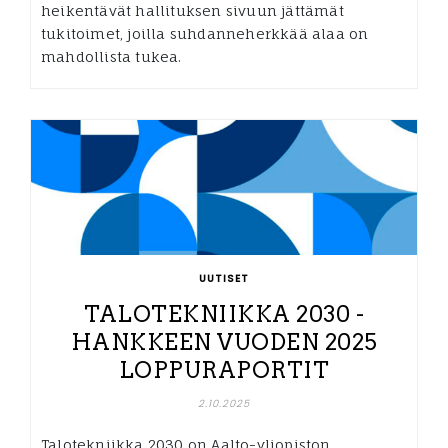
heikentävät hallituksen sivuun jättämät
tukitoimet, joilla suhdanneherkkää alaa on
mahdollista tukea.
UUTISET
TALOTEKNIIKKA 2030 -
HANKKEEN VUODEN 2025
LOPPURAPORTIT
2.10.2025
Talotekniikka 2030 on Aalto-yliopiston,