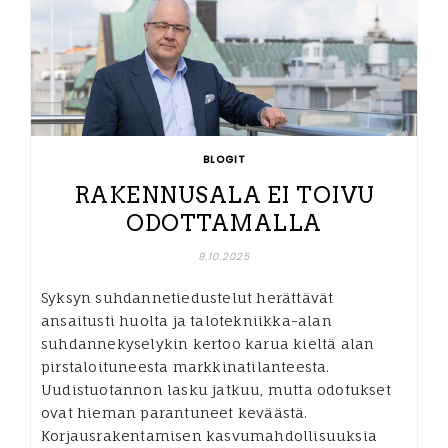
BLOGIT
RAKENNUSALA EI TOIVU
ODOTTAMALLA
9.10.2025
Syksyn suhdannetiedustelut herättävät
ansaitusti huolta ja talotekniikka-alan
suhdannekyselykin kertoo karua kieltä alan
pirstaloituneesta markkinatilanteesta.
Uudistuotannon lasku jatkuu, mutta odotukset
ovat hieman parantuneet keväästä.
Korjausrakentamisen kasvumahdollisuuksia